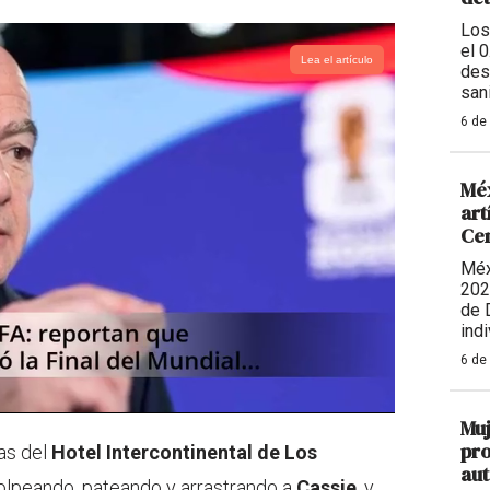
Los
el 
Lea el artículo
des
sani
6 de
Méx
art
Ce
Méx
202
de 
indi
6 de
Muj
pro
as del
Hotel Intercontinental de Los
aut
golpeando, pateando y arrastrando a
Cassie
, y