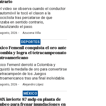
trario
el video se observa cuando el conductor
automóvil le tocó el claxon a la
ociclista tras percatarse de que
nzaba en sentido contrario,
taculizando el paso.
·
 agosto, 2026
Azucena Villa
DEPORTES
ico Femenil conquista el oro ante
ombia y logra el tetracampeonato
ntroamericano
ico Femenil derrotó a Colombia y
quistó la medalla de oro para convertirse
tetracampeón de los Juegos
troamericanos tras una final inolvidable.
·
 agosto, 2026
Alejandro López
MÉXICO
X invierte 87 mdp en planta de
beo para frenar inundaciones en