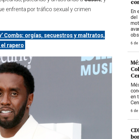
con
que enfrenta por tráfico sexual y crimen
En 
del 
mot
ava
y’ Combs: orgías, secuestros y maltratos,
obs
6 de
 el rapero
Méx
Col
Ce
Méx
con
en 
Cen
6 de
CDM
bom