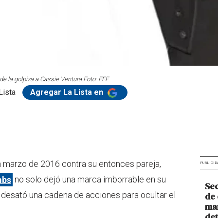
de la golpiza a Cassie Ventura.
Foto: EFE
Lista
Agregar La Lista en
en marzo de 2016 contra su entonces pareja,
PUBLICID
mbs
no solo dejó una marca imborrable en su
Sec
n desató una cadena de acciones para ocultar el
de 
man
de