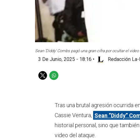
Sean 'Diddy' Combs pagó una gran cifra por ocultar el video 
3 De Junio, 2025 - 18:16
•
Redacción La-
T
W
w
h
i
a
t
t
t
s
Tras una brutal agresión ocurrida 
e
a
Cassie Ventura,
Sean “Diddy” Co
r
p
p
historial personal, sino que tambié
video del ataque.