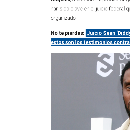
han sido clave en el juicio federal 
organizado.
No te pierdas:
Juicio Sean ‘Didd
estos son los testimonios contra