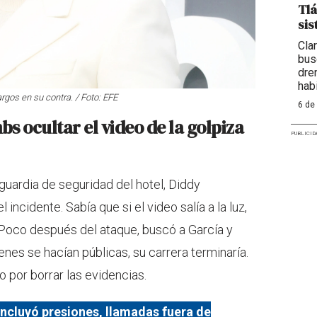
Tlá
sis
Cla
bus
dre
hab
argos en su contra. / Foto: EFE
6 de
s ocultar el video de la golpiza
PUBLICID
 guardia de seguridad del hotel, Diddy
incidente. Sabía que si el video salía a la luz,
Poco después del ataque, buscó a García y
enes se hacían públicas, su carrera terminaría.
o por borrar las evidencias.
incluyó presiones, llamadas fuera de