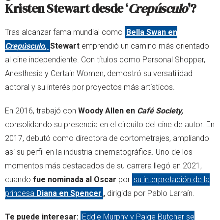
Kristen Stewart desde ‘
Crepúsculo
'?
Tras alcanzar fama mundial como
Bella Swan en
Crepúsculo
,
Stewart
emprendió un camino más orientado
al cine independiente. Con títulos como Personal Shopper,
Anesthesia y Certain Women, demostró su versatilidad
actoral y su interés por proyectos más artísticos.
En 2016, trabajó con
Woody Allen en
Café Society,
consolidando su presencia en el circuito del cine de autor. En
2017, debutó como directora de cortometrajes, ampliando
así su perfil en la industria cinematográfica. Uno de los
momentos más destacados de su carrera llegó en 2021,
cuando
fue nominada al Oscar
por
su interpretación de la
princesa
Diana en Spencer
,
dirigida por Pablo Larraín.
Te puede interesar:
Eddie Murphy y Paige Butcher se