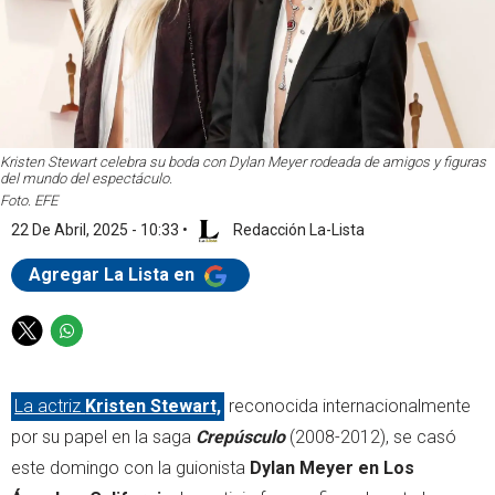
Kristen Stewart celebra su boda con Dylan Meyer rodeada de amigos y figuras
del mundo del espectáculo.
Foto. EFE
22 De Abril, 2025 - 10:33
•
Redacción La-Lista
Agregar La Lista en
T
W
w
h
i
a
La actriz
Kristen Stewart,
reconocida internacionalmente
t
t
t
s
por su papel en la saga
Crepúsculo
(2008-2012), se casó
e
a
este domingo con la guionista
Dylan Meyer en Los
r
p