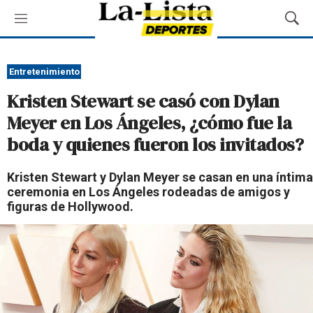
M
M
e
o
n
s
ú
t
Entretenimiento
r
Kristen Stewart se casó con Dylan
a
r
Meyer en Los Ángeles, ¿cómo fue la
B
boda y quienes fueron los invitados?
ú
s
q
Kristen Stewart y Dylan Meyer se casan en una íntima
u
ceremonia en Los Ángeles rodeadas de amigos y
e
figuras de Hollywood.
d
a