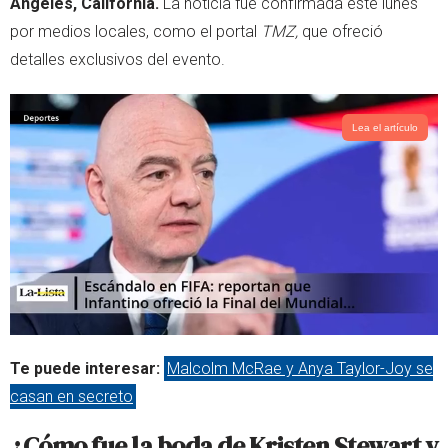
Ángeles, California.
La noticia fue confirmada este lunes
p
por medios locales, como el portal
TMZ,
que ofreció
detalles exclusivos del evento.
Lea el artículo
Te puede interesar:
Malcolm McRae y Anya Taylor-Joy se
casan en secreto
¿Cómo fue la boda de
Kristen Stewart y