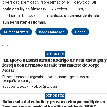
diversidad, identidad y representación en Hollywood.
Su
boda con Dylan Meyer
no solo celebra el amor, sino
también la libertad de ser auténticas
en un mundo donde
aún persisten estigmas.
Kristen Stewart
bodas famosos
Bodas
PUBLICIDAD
DEPORTES
¡En apoyo a Lionel Messi! Rodrigo de Paul anota gol y
festeja con hermoso detalle tras muerte de Jorge
Messi
El mediocampista argentino tuvo un enorme gesto con su
compañero y amigo.
·
8 de agosto, 2026
Redacción La-Lista
DEPORTES
Balón sale del estadio y provoca choque múltiple en
Uruguay: así ocurrió el insólito accidente VIDEO