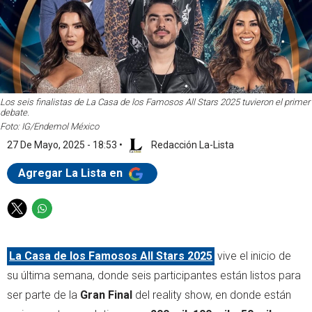
Los seis finalistas de La Casa de los Famosos All Stars 2025 tuvieron el primer
debate.
Foto: IG/Endemol México
27 De Mayo, 2025 - 18:53
•
Redacción La-Lista
Agregar La Lista en
T
W
w
h
i
a
La Casa de los Famosos All Stars 2025
vive el inicio de
t
t
t
s
su última semana, donde seis participantes están listos para
e
a
ser parte de la
Gran Final
del reality show, en donde están
r
p