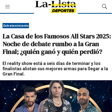
M
M
e
o
n
s
ú
t
Entretenimiento
r
La Casa de los Famosos All Stars 2025:
a
r
Noche de debate rumbo a la Gran
B
Final; ¿quién ganó y quién perdió?
ú
s
q
El reality show está a seis días de terminar y los
u
finalistas alistan sus mejores armas para llegar a la
e
Gran Final.
d
a