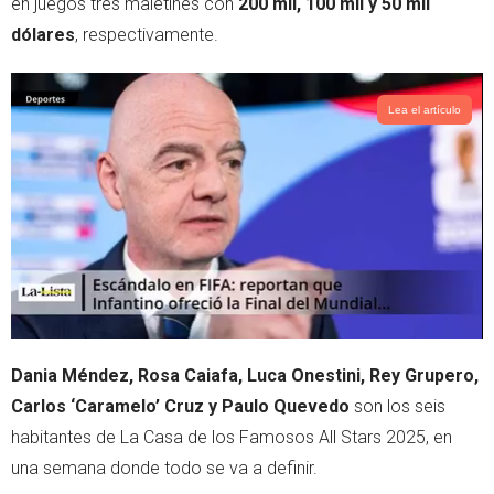
en juegos tres maletines con
200 mil, 100 mil y 50 mil
p
dólares
, respectivamente.
Lea el artículo
Dania Méndez, Rosa Caiafa, Luca Onestini, Rey Grupero,
Carlos ‘Caramelo’ Cruz y Paulo Quevedo
son los seis
habitantes de La Casa de los Famosos All Stars 2025, en
una semana donde todo se va a definir.