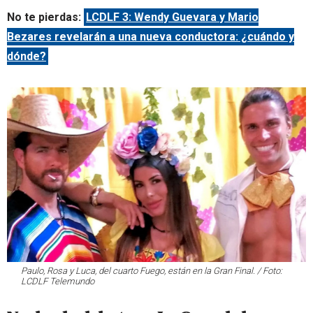
No te pierdas:
LCDLF 3: Wendy Guevara y Mario
Bezares revelarán a una nueva conductora: ¿cuándo y
dónde?
Paulo, Rosa y Luca, del cuarto Fuego, están en la Gran Final. / Foto:
LCDLF Telemundo