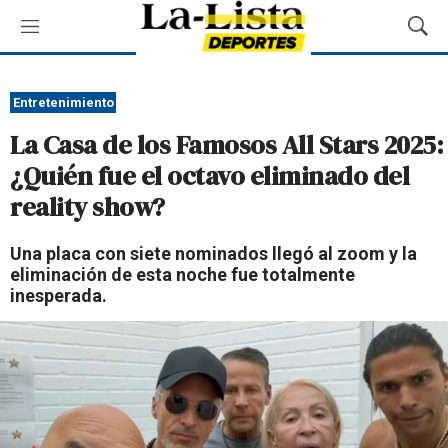
M
M
e
o
n
s
ú
t
Entretenimiento
r
La Casa de los Famosos All Stars 2025:
a
r
¿Quién fue el octavo eliminado del
B
reality show?
ú
s
q
Una placa con siete nominados llegó al zoom y la
u
eliminación de esta noche fue totalmente
e
inesperada.
d
a