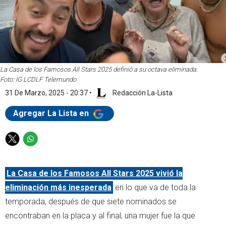
La Casa de los Famosos All Stars 2025 definió a su octava eliminada.
Foto: IG LCDLF Telemundo
31 De Marzo, 2025 - 20:37
•
Redacción La-Lista
Agregar La Lista en
T
W
w
h
i
a
La Casa de los Famosos All Stars 2025 vivió la
t
t
t
s
eliminación más inesperada
en lo que va de toda la
e
a
temporada, después de que siete nominados se
r
p
encontraban en la placa y al final, una mujer fue la que
p