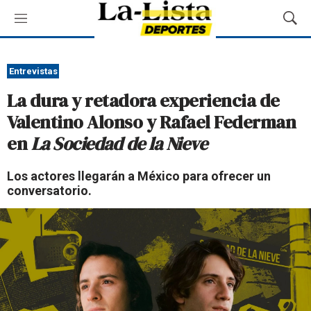
M
M
e
o
n
s
ú
t
Entrevistas
r
La dura y retadora experiencia de
a
r
Valentino Alonso y Rafael Federman
B
en
La Sociedad de la Nieve
ú
s
q
Los actores llegarán a México para ofrecer un
u
conversatorio.
e
d
a