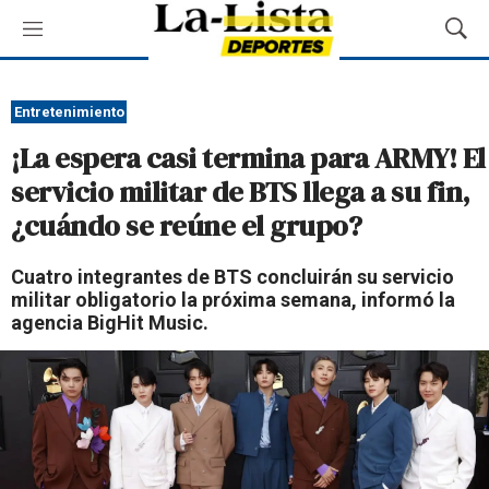
M
M
e
o
n
s
ú
t
Entretenimiento
r
¡La espera casi termina para ARMY! El
a
r
servicio militar de BTS llega a su fin,
B
¿cuándo se reúne el grupo?
ú
s
q
Cuatro integrantes de BTS concluirán su servicio
u
militar obligatorio la próxima semana, informó la
e
agencia BigHit Music.
d
a