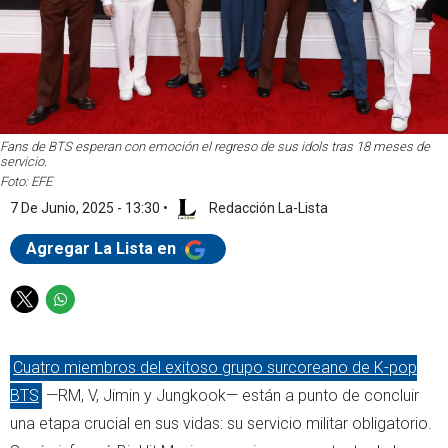
Fans de BTS esperan con emoción el regreso de sus idols tras 18 meses de
servicio.
Foto: EFE
7 De Junio, 2025 - 13:30
•
Redacción La-Lista
Agregar La Lista en
T
W
w
h
i
a
Cuatro miembros del exitoso grupo surcoreano de K-pop
t
t
t
s
BTS
—RM, V, Jimin y Jungkook— están a punto de concluir
e
a
una etapa crucial en sus vidas: su servicio militar obligatorio.
r
p