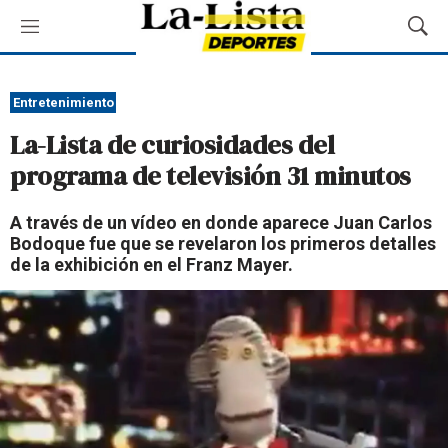
M
M
e
o
n
s
ú
t
Entretenimiento
r
La-Lista de curiosidades del
a
r
programa de televisión 31 minutos
B
ú
A través de un vídeo en donde aparece Juan Carlos
s
Bodoque fue que se revelaron los primeros detalles
q
de la exhibición en el Franz Mayer.
u
e
d
a