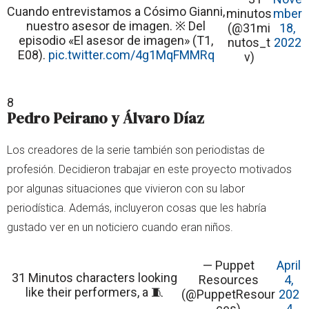
Cuando entrevistamos a Cósimo Gianni,
minutos
mber
nuestro asesor de imagen. ※ Del
(@31mi
18,
episodio «El asesor de imagen» (T1,
nutos_t
2022
E08).
pic.twitter.com/4g1MqFMMRq
v)
8
Pedro Peirano y Álvaro Díaz
Los creadores de la serie también son periodistas de
profesión. Decidieron trabajar en este proyecto motivados
por algunas situaciones que vivieron con su labor
periodística. Además, incluyeron cosas que les habría
gustado ver en un noticiero cuando eran niños.
— Puppet
April
31 Minutos characters looking
Resources
4,
like their performers, a 🧵
(@PuppetResour
202
ces)
4