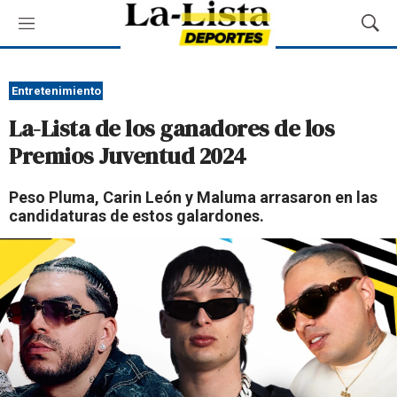
M
M
e
o
n
s
ú
t
Entretenimiento
r
La-Lista de los ganadores de los
a
r
Premios Juventud 2024
B
ú
Peso Pluma, Carin León y Maluma arrasaron en las
s
candidaturas de estos galardones.
q
u
e
d
a