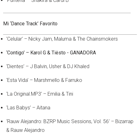
‘Puntería’ – Shakira & Cardi B
Mi ‘Dance Track’ Favorito
‘Celular’ – Nicky Jam, Maluma & The Chainsmokers
‘Contigo’ – Karol G & Tiësto - GANADORA
‘Dientes’ – J Balvin, Usher & DJ Khaled
‘Esta Vida’ – Marshmello & Farruko
‘La Original.MP3’ – Emilia & Tini
‘Las Babys’ – Aitana
‘Rauw Alejandro: BZRP Music Sessions, Vol. 56’ – Bizarrap
& Rauw Alejandro