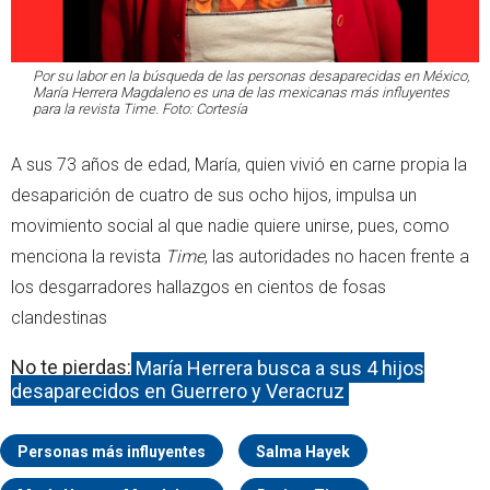
Por su labor en la búsqueda de las personas desaparecidas en México,
María Herrera Magdaleno es una de las mexicanas más influyentes
para la revista Time. Foto: Cortesía
A sus 73 años de edad, María, quien vivió en carne propia la
desaparición de cuatro de sus ocho hijos, impulsa un
movimiento social al que nadie quiere unirse, pues, como
menciona la revista
Time
, las autoridades no hacen frente a
los desgarradores hallazgos en cientos de fosas
clandestinas
No te pierdas:
María Herrera busca a sus 4 hijos
desaparecidos en Guerrero y Veracruz
Personas más influyentes
Salma Hayek