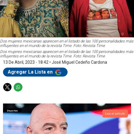
Dos mujeres mexicanas aparecen en el listado de las 100 personalidades más
influyentes en el mundo de la revista Time. Foto: Revista Time
Dos mujeres mexicanas aparecen en el listado de las 100 personalidades más
influyentes en el mundo de la revista Time. Foto: Revista Time
13 De Abril, 2023 - 18:42
•
José Miguel Cedeño Cardona
Agregar La Lista en
T
W
w
h
i
a
t
t
t
s
Lea el artículo
e
a
r
p
p