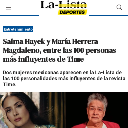
M
M
e
o
n
s
ú
t
Entretenimiento
r
Salma Hayek y María Herrera
a
r
Magdaleno, entre las 100 personas
B
más influyentes de
Time
ú
s
q
Dos mujeres mexicanas aparecen en la La-Lista de
u
las 100 personalidades más influyentes de la revista
e
Time.
d
a