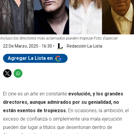
Incluso los directores más aclamados pueden tropezar.
Foto: Especial
22 De Marzo, 2025 - 16:30
•
Redacción La-Lista
Agregar La Lista en
T
W
w
h
i
a
El cine es un arte en constante
evolución, y los grandes
t
t
t
s
directores, aunque admirados por su genialidad, no
e
a
están exentos de tropiezos.
En ocasiones, la ambición, el
r
p
exceso de confianza o simplemente una mala ejecución
p
pueden dar lugar a títulos que desentonan dentro de