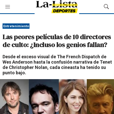
M
M
e
o
n
s
ú
t
Entretenimiento
r
Las peores películas de 10 directores
a
r
de culto: ¿Incluso los genios fallan?
B
ú
Desde el exceso visual de The French Dispatch de
s
Wes Anderson hasta la confusión narrativa de Tenet
q
de Christopher Nolan, cada cineasta ha tenido su
u
punto bajo.
e
d
a