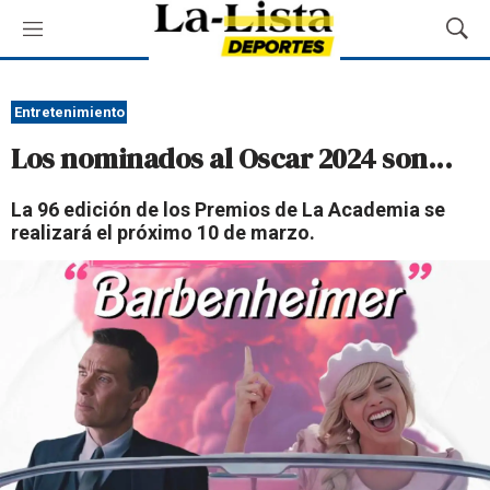
M
M
e
o
n
s
ú
t
Entretenimiento
r
Los nominados al Oscar 2024 son...
a
r
B
La 96 edición de los Premios de La Academia se
ú
realizará el próximo 10 de marzo.
s
q
u
e
d
a