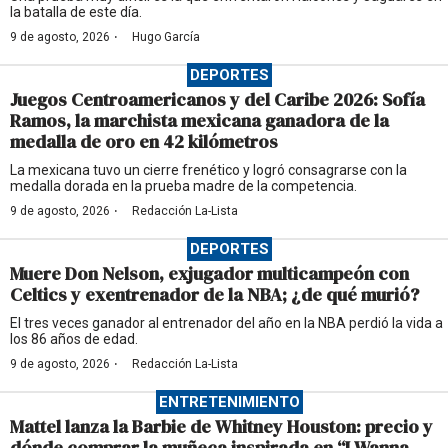
la batalla de este día.
·
9 de agosto, 2026
Hugo García
DEPORTES
Juegos Centroamericanos y del Caribe 2026: Sofía
Ramos, la marchista mexicana ganadora de la
medalla de oro en 42 kilómetros
La mexicana tuvo un cierre frenético y logró consagrarse con la
medalla dorada en la prueba madre de la competencia.
·
9 de agosto, 2026
Redacción La-Lista
DEPORTES
Muere Don Nelson, exjugador multicampeón con
Celtics y exentrenador de la NBA; ¿de qué murió?
El tres veces ganador al entrenador del año en la NBA perdió la vida a
los 86 años de edad.
·
9 de agosto, 2026
Redacción La-Lista
ENTRETENIMIENTO
Mattel lanza la Barbie de Whitney Houston: precio y
dónde comprar la muñeca inspirada en “I Wanna