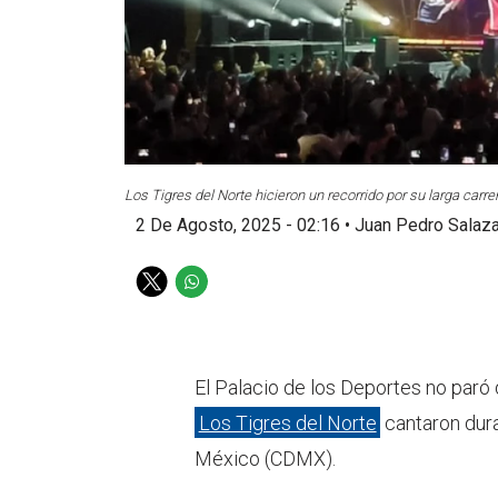
Los Tigres del Norte hicieron un recorrido por su larga carre
2 De Agosto, 2025 - 02:16
•
Juan Pedro Salaza
T
W
w
h
i
a
t
t
t
s
El Palacio de los Deportes no paró
e
a
Los Tigres del Norte
cantaron dura
r
p
p
México (CDMX).