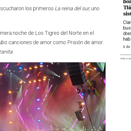
bom
Tlá
escucharon los primeros
La reina del sur
, uno
sis
Cla
bus
rimera noche de Los Tigres del Norte en el
dre
hab
hubo canciones de amor como Prisión de amor.
6 de
anita
.
PUBLICID