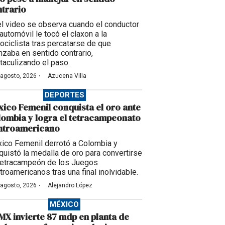
trario
el video se observa cuando el conductor
automóvil le tocó el claxon a la
ociclista tras percatarse de que
nzaba en sentido contrario,
taculizando el paso.
·
 agosto, 2026
Azucena Villa
DEPORTES
ico Femenil conquista el oro ante
ombia y logra el tetracampeonato
ntroamericano
ico Femenil derrotó a Colombia y
quistó la medalla de oro para convertirse
tetracampeón de los Juegos
troamericanos tras una final inolvidable.
·
 agosto, 2026
Alejandro López
MÉXICO
X invierte 87 mdp en planta de