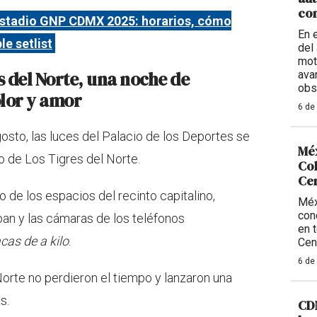
con
 Estadio GNP CDMX 2025: horarios, cómo
En 
le setlist
del 
mot
s del Norte, una noche de
ava
obs
olor y amor
6 de
osto, las luces del Palacio de los Deportes se
Méx
to de Los Tigres del Norte.
Col
Ce
 de los espacios del recinto capitalino,
Méx
con
an y las cámaras de los teléfonos
en 
cas de a kilo
.
Cen
6 de
Norte no perdieron el tiempo y lanzaron una
s.
CDM