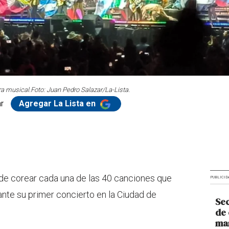
ra musical.
Foto: Juan Pedro Salazar/La-Lista.
r
Agregar La Lista en
 de corear cada una de las 40 canciones que
PUBLICID
nte su primer concierto en la Ciudad de
Sec
de 
man