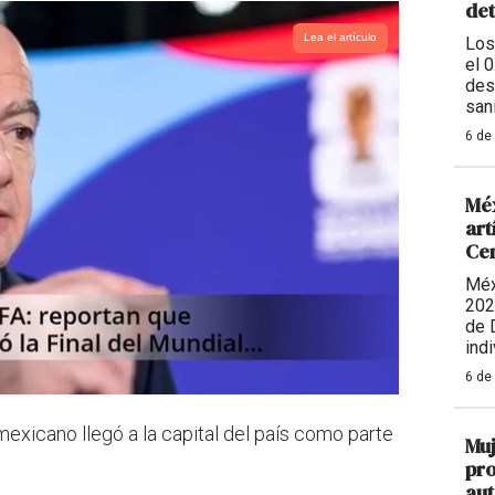
de
Lea el artículo
Los
el 
des
sani
6 de
Méx
art
Ce
Méx
202
de 
indi
6 de
mexicano llegó a la capital del país como parte
Muj
pro
aut