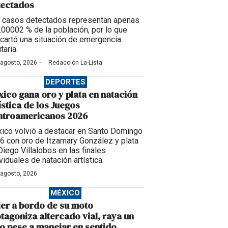
tectados
 casos detectados representan apenas
0.00002 % de la población, por lo que
cartó una situación de emergencia
taria.
·
 agosto, 2026
Redacción La-Lista
DEPORTES
ico gana oro y plata en natación
ística de los Juegos
ntroamericanos 2026
ico volvió a destacar en Santo Domingo
6 con oro de Itzamary González y plata
Diego Villalobos en las finales
viduales de natación artística.
 agosto, 2026
MÉXICO
er a bordo de su moto
tagoniza altercado vial, raya un
o pese a manejar en sentido