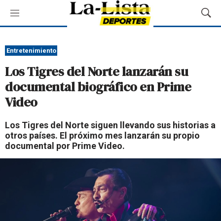
M
M
e
o
n
s
ú
t
Entretenimiento
r
Los Tigres del Norte lanzarán su
a
r
documental biográfico en Prime
B
Video
ú
s
q
Los Tigres del Norte siguen llevando sus historias a
u
otros países. El próximo mes lanzarán su propio
e
documental por Prime Video.
d
a