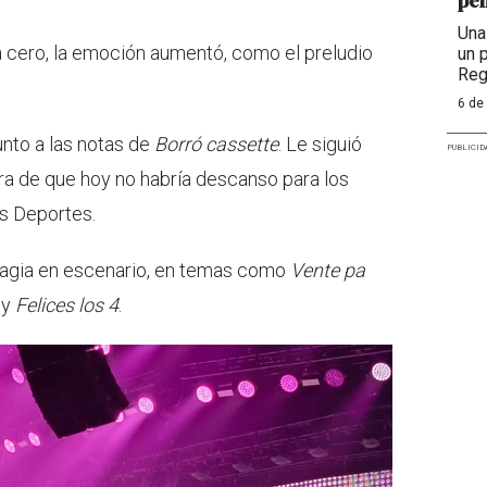
pen
Una
a cero, la emoción aumentó, como el preludio
un 
Reg
6 de
unto a las notas de
Borró cassette
. Le siguió
PUBLICID
ra de que hoy no habría descanso para los
os Deportes.
 magia en escenario, en temas como
Vente pa
y
Felices los 4
.