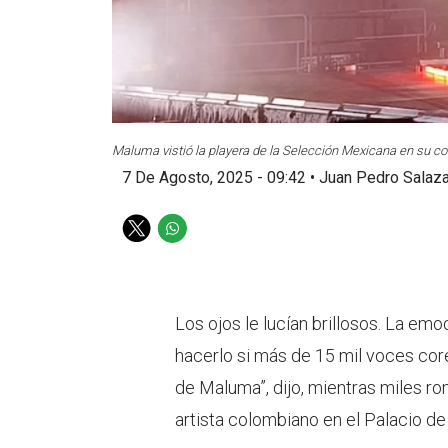
Maluma vistió la playera de la Selección Mexicana en su con
7 De Agosto, 2025 - 09:42
•
Juan Pedro Salaza
T
W
w
h
i
a
t
t
t
s
Los ojos le lucían brillosos. La emo
e
a
hacerlo si más de 15 mil voces co
r
p
p
de Maluma”, dijo, mientras miles ro
artista colombiano en el Palacio d