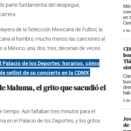
ado parte fundamental del despegue,
Méx
con
carrera.
en 
Cen
a playera de la Selección Mexicana de Futbol, la
6 de
cana al hombro; mucho menos las canciones al
o a México, una, dos, tres, decenas de veces.
CDM
bom
Tlá
 Palacio de los Deportes: horarios, cómo
sis
ble setlist de su concierto en la CDMX
Cla
bus
de Maluma, el grito que sacudió el
dre
hab
6 de
 tiempo. Aún faltaban tres minutos para el
Jov
ma en el Palacio de los Deportes, y los gritos
de 