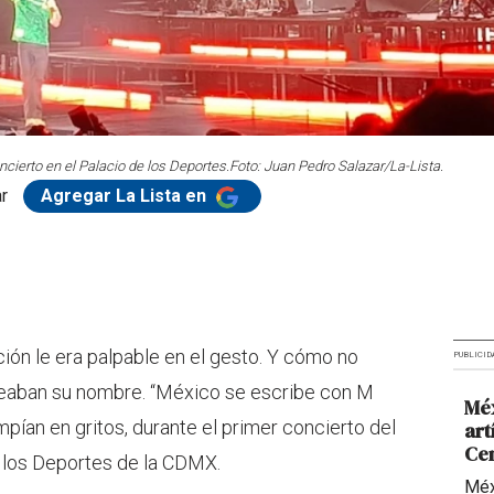
cierto en el Palacio de los Deportes.
Foto: Juan Pedro Salazar/La-Lista.
r
Agregar La Lista en
ción le era palpable en el gesto. Y cómo no
PUBLICID
reaban su nombre. “México se escribe con M
Méx
mpían en gritos, durante el primer concierto del
art
Ce
e los Deportes de la CDMX.
Méx