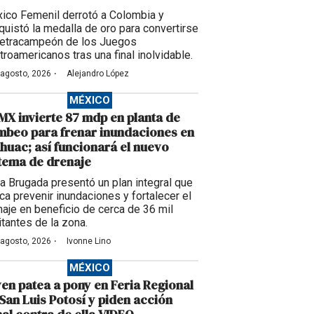
ico Femenil derrotó a Colombia y
quistó la medalla de oro para convertirse
tetracampeón de los Juegos
troamericanos tras una final inolvidable.
·
 agosto, 2026
Alejandro López
MÉXICO
X invierte 87 mdp en planta de
beo para frenar inundaciones en
huac; así funcionará el nuevo
tema de drenaje
ra Brugada presentó un plan integral que
ca prevenir inundaciones y fortalecer el
naje en beneficio de cerca de 36 mil
itantes de la zona.
·
 agosto, 2026
Ivonne Lino
MÉXICO
en patea a pony en Feria Regional
San Luis Potosí y piden acción