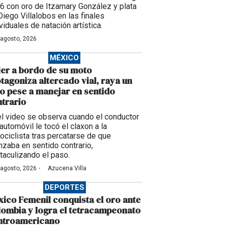
6 con oro de Itzamary González y plata
Diego Villalobos en las finales
viduales de natación artística.
 agosto, 2026
MÉXICO
er a bordo de su moto
tagoniza altercado vial, raya un
o pese a manejar en sentido
trario
el video se observa cuando el conductor
automóvil le tocó el claxon a la
ociclista tras percatarse de que
nzaba en sentido contrario,
taculizando el paso.
·
 agosto, 2026
Azucena Villa
DEPORTES
ico Femenil conquista el oro ante
ombia y logra el tetracampeonato
ntroamericano