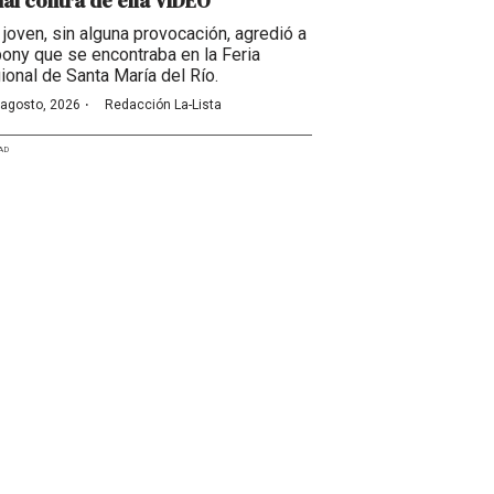
al contra de ella VIDEO
 joven, sin alguna provocación, agredió a
pony que se encontraba en la Feria
ional de Santa María del Río.
·
 agosto, 2026
Redacción La-Lista
AD