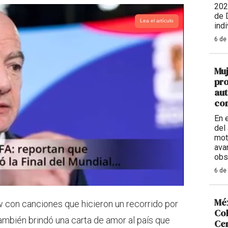
202
de 
Lea el artículo
indi
6 de
Muj
pro
aut
con
En 
del 
mot
ava
obs
6 de
Méx
w con canciones que hicieron un recorrido por
Col
ambién brindó una carta de amor al país que
Ce