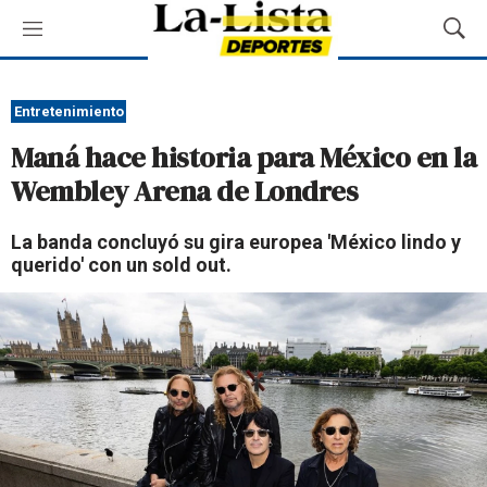
M
M
e
o
n
s
ú
t
Entretenimiento
r
Maná hace historia para México en la
a
r
Wembley Arena de Londres
B
ú
La banda concluyó su gira europea 'México lindo y
s
querido' con un sold out.
q
u
e
d
a