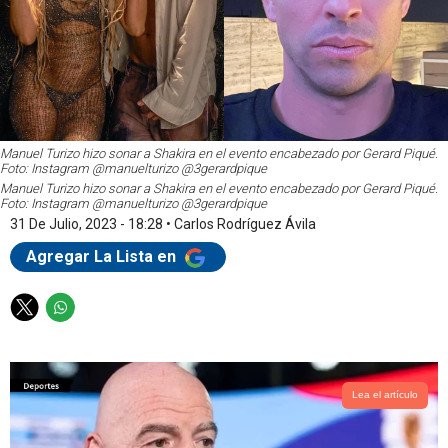
Manuel Turizo hizo sonar a Shakira en el evento encabezado por Gerard Piqué.
Foto: Instagram @manuelturizo @3gerardpique
Manuel Turizo hizo sonar a Shakira en el evento encabezado por Gerard Piqué.
Foto: Instagram @manuelturizo @3gerardpique
31 De Julio, 2023 - 18:28
•
Carlos Rodríguez Ávila
Agregar La Lista en
T
W
w
h
i
a
t
t
t
s
Lea el artículo
e
a
r
p