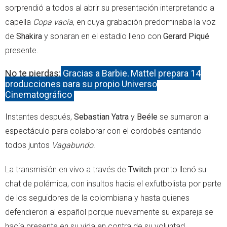
sorprendió a todos al abrir su presentación interpretando a
capella
Copa vacía
, en cuya grabación predominaba la voz
de
Shakira
y sonaran en el estadio lleno con
Gerard Piqué
presente.
No te pierdas:
Gracias a Barbie, Mattel prepara 14
producciones para su propio Universo
Cinematográfico
Instantes después,
Sebastian Yatra
y
Beéle
se sumaron al
espectáculo para colaborar con el cordobés cantando
todos juntos
Vagabundo
.
La transmisión en vivo a través de
Twitch
pronto llenó su
chat de polémica, con insultos hacia el exfutbolista por parte
de los seguidores de la colombiana y hasta quienes
defendieron al español porque nuevamente su expareja se
hacía presente en su vida en contra de su voluntad.