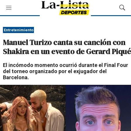
M
M
e
o
n
s
ú
t
Entretenimiento
r
Manuel Turizo canta su canción con
a
r
Shakira en un evento de Gerard Piqué
B
ú
El incómodo momento ocurrió durante el Final Four
s
del torneo organizado por el exjugador del
q
Barcelona.
u
e
d
a