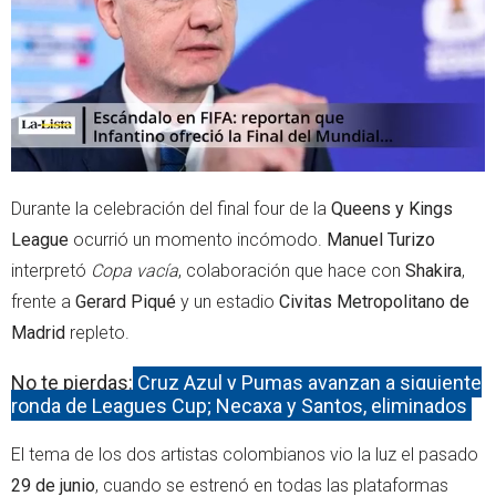
p
Durante la celebración del final four de la
Queens y Kings
League
ocurrió un momento incómodo.
Manuel Turizo
interpretó
Copa vacía
, colaboración que hace con
Shakira
,
frente a
Gerard Piqué
y un estadio
Civitas Metropolitano
de
Madrid
repleto.
No te pierdas:
Cruz Azul y Pumas avanzan a siguiente
ronda de Leagues Cup; Necaxa y Santos, eliminados
El tema de los dos artistas colombianos vio la luz el pasado
29 de junio
, cuando se estrenó en todas las plataformas