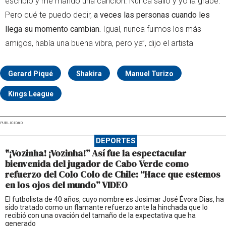
escribió y me mandó una canción. Nunca salió y yo la grabé.
Pero qué te puedo decir,
a veces las personas cuando les
llega su momento cambian.
Igual, nunca fuimos los más
amigos, había una buena vibra, pero ya”, dijo el artista
Gerard Piqué
Shakira
Manuel Turizo
Kings League
PUBLICIDAD
DEPORTES
"¡Vozinha! ¡Vozinha!” Así fue la espectacular
bienvenida del jugador de Cabo Verde como
refuerzo del Colo Colo de Chile: “Hace que estemos
en los ojos del mundo” VIDEO
El futbolista de 40 años, cuyo nombre es Josimar José Évora Dias, ha
sido tratado como un flamante refuerzo ante la hinchada que lo
recibió con una ovación del tamaño de la expectativa que ha
generado