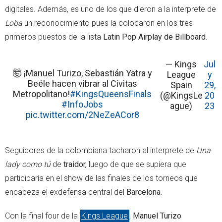
digitales. Además, es uno de los que dieron a la interprete de
Loba
un reconocimiento pues la colocaron en los tres
primeros puestos de la lista
Latin Pop Airplay de Billboard
.
— Kings
Jul
🤯 ¡Manuel Turizo, Sebastián Yatra y
League
y
Beéle hacen vibrar al Cívitas
Spain
29,
Metropolitano!
#KingsQueensFinals
(@KingsLe
20
#InfoJobs
ague)
23
pic.twitter.com/2NeZeACor8
Seguidores de la colombiana tacharon al interprete de
Una
lady como tú
de
traidor,
luego de que se supiera que
participaría en el show de las finales de los torneos que
encabeza el exdefensa central del
Barcelona
.
Con la final four de la
Kings League
,
Manuel Turizo