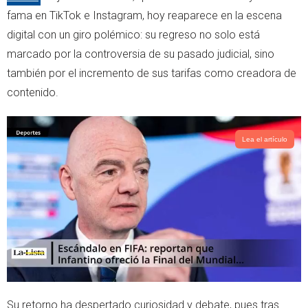
e
a
fama en TikTok e Instagram, hoy reaparece en la escena
r
p
digital con un giro polémico: su regreso no solo está
p
marcado por la controversia de su pasado judicial, sino
también por el incremento de sus tarifas como creadora de
contenido.
Lea el artículo
Su retorno ha despertado curiosidad y debate, pues tras