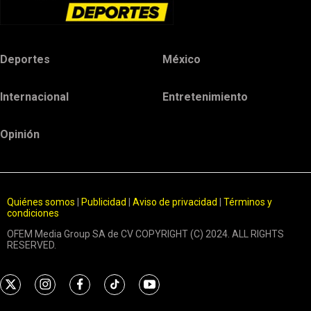
Deportes
México
Internacional
Entretenimiento
Opinión
Quiénes somos
|
Publicidad
|
Aviso de privacidad
|
Términos y
condiciones
OFEM Media Group SA de CV COPYRIGHT (C) 2024. ALL RIGHTS
RESERVED.
t
i
f
t
y
w
n
a
i
o