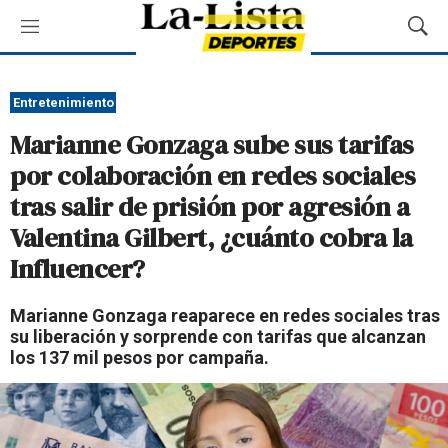
M
M
e
o
n
s
ú
t
Entretenimiento
r
Marianne Gonzaga sube sus tarifas
a
r
por colaboración en redes sociales
B
tras salir de prisión por agresión a
ú
s
Valentina Gilbert, ¿cuánto cobra la
q
Influencer?
u
e
d
Marianne Gonzaga reaparece en redes sociales tras
a
su liberación y sorprende con tarifas que alcanzan
los 137 mil pesos por campaña.