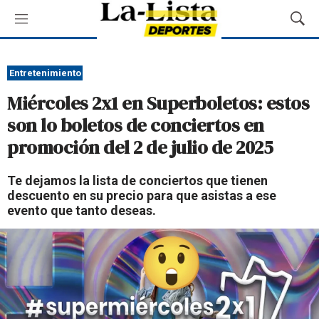
M
M
e
o
n
s
ú
t
Entretenimiento
r
Miércoles 2x1 en Superboletos: estos
a
r
son lo boletos de conciertos en
B
promoción del 2 de julio de 2025
ú
s
q
Te dejamos la lista de conciertos que tienen
u
descuento en su precio para que asistas a ese
e
evento que tanto deseas.
d
a