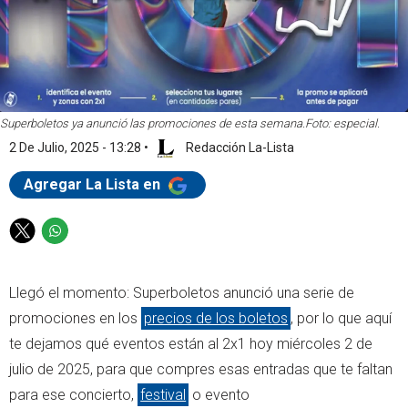
Superboletos ya anunció las promociones de esta semana.
Foto: especial.
2 De Julio, 2025 - 13:28
•
Redacción La-Lista
Agregar La Lista en
T
W
w
h
i
a
Llegó el momento: Superboletos anunció una serie de
t
t
t
s
promociones en los
precios de los boletos
, por lo que aquí
e
a
te dejamos qué eventos están al 2x1 hoy miércoles 2 de
r
p
julio de 2025, para que compres esas entradas que te faltan
p
para ese concierto,
festival
o evento