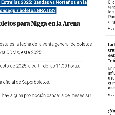
 Estrellas 2025: Bandas vs Norteños en la
El c
ten
onseguir boletos GRATIS?
los
Pas
oletos para Nigga en la Arena
seg
6 de
La 
sta es la fecha de la venta general de boletos
tra
rena CDMX, este 2025:
est
“có
sto de 2025, a partir de las 11:00 horas.
En 
inf
usu
a oficial de Superboletos.
cri
ase
 hay alguna promoción bancaria de meses sin
6 de
¡No