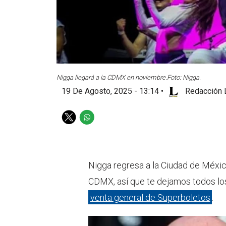
Nigga llegará a la CDMX en noviembre.
Foto: Nigga.
19 De Agosto, 2025 - 13:14
•
Redacción 
T
W
w
h
i
a
t
t
t
s
Nigga regresa a la Ciudad de Méxic
e
a
CDMX, así que te dejamos todos los
r
p
p
venta general de Superboletos
.