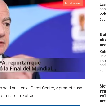
Lea el artículo
Las
asc
pol
6 de
Kat
afi
mex
Kat
un 
ine
nadi
6 de
Met
os sold oust en el Pepsi Center, y promete una
reg
cal
 Luna, entre otras.
atr