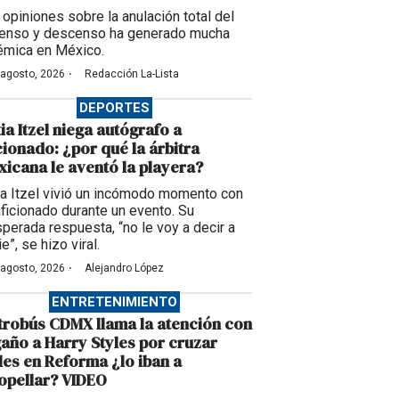
 opiniones sobre la anulación total del
enso y descenso ha generado mucha
émica en México.
·
 agosto, 2026
Redacción La-Lista
DEPORTES
ia Itzel niega autógrafo a
cionado: ¿por qué la árbitra
icana le aventó la playera?
ia Itzel vivió un incómodo momento con
aficionado durante un evento. Su
sperada respuesta, “no le voy a decir a
e”, se hizo viral.
·
 agosto, 2026
Alejandro López
ENTRETENIMIENTO
robús CDMX llama la atención con
año a Harry Styles por cruzar
les en Reforma ¿lo iban a
opellar? VIDEO