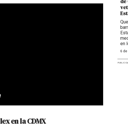
de 
vet
Est
Que
bar
Est
med
en 
6 de
PUBLICID
Flex en la CDMX