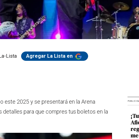
La-Lista
Agregar La Lista en
o este 2025 y se presentará en la Arena
PUBLICID
 detalles para que compres tus boletos en la
¡Tu
Afi
reg
me 