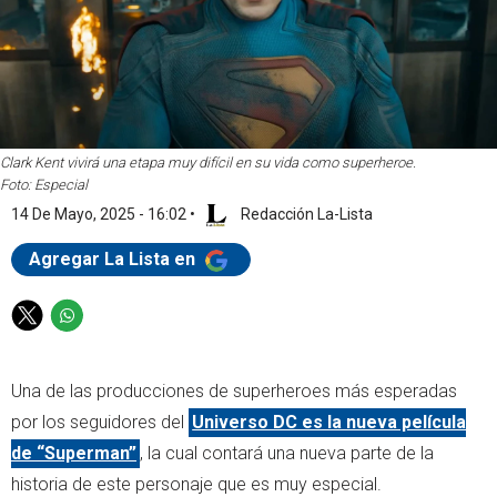
Clark Kent vivirá una etapa muy difícil en su vida como superheroe.
Foto: Especial
14 De Mayo, 2025 - 16:02
•
Redacción La-Lista
Agregar La Lista en
T
W
w
h
i
a
Una de las producciones de superheroes más esperadas
t
t
t
s
por los seguidores del
Universo DC es la nueva película
e
a
de “Superman”
, la cual contará una nueva parte de la
r
p
historia de este personaje que es muy especial.
p