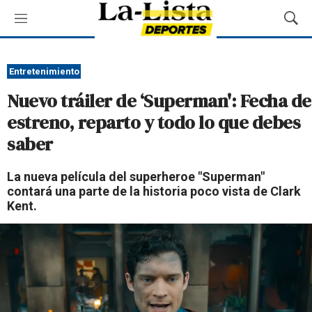
M
M
e
o
n
s
ú
t
Entretenimiento
r
Nuevo tráiler de ‘Superman': Fecha de
a
r
estreno, reparto y todo lo que debes
B
saber
ú
s
q
La nueva película del superheroe "Superman"
u
contará una parte de la historia poco vista de Clark
e
Kent.
d
a