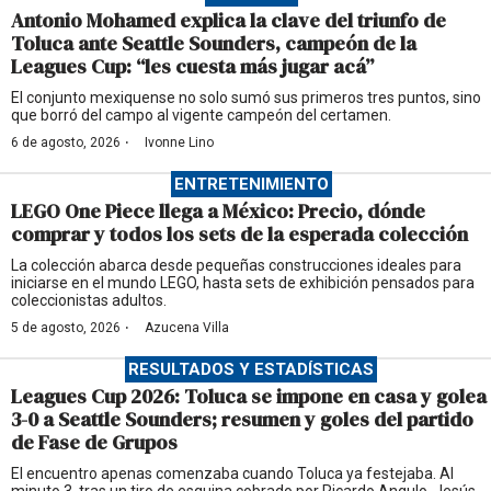
Antonio Mohamed explica la clave del triunfo de
Toluca ante Seattle Sounders, campeón de la
Leagues Cup: “les cuesta más jugar acá”
El conjunto mexiquense no solo sumó sus primeros tres puntos, sino
que borró del campo al vigente campeón del certamen.
·
6 de agosto, 2026
Ivonne Lino
ENTRETENIMIENTO
LEGO One Piece llega a México: Precio, dónde
comprar y todos los sets de la esperada colección
La colección abarca desde pequeñas construcciones ideales para
iniciarse en el mundo LEGO, hasta sets de exhibición pensados para
coleccionistas adultos.
·
5 de agosto, 2026
Azucena Villa
RESULTADOS Y ESTADÍSTICAS
Leagues Cup 2026: Toluca se impone en casa y golea
3-0 a Seattle Sounders; resumen y goles del partido
de Fase de Grupos
El encuentro apenas comenzaba cuando Toluca ya festejaba. Al
minuto 3, tras un tiro de esquina cobrado por Ricardo Angulo, Jesús