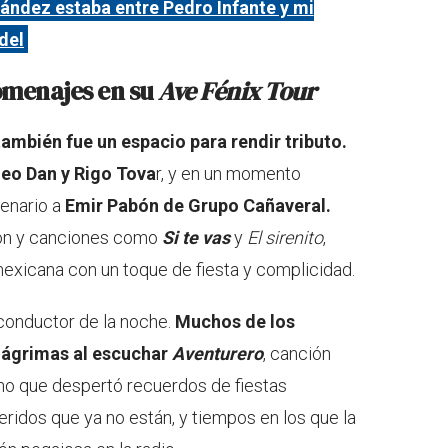
ández estaba entre Pedro Infante y mi
del
omenajes en su
Ave Fénix Tour
ambién fue un espacio para rendir tributo.
Leo Dan y Rigo Tova
r, y en un momento
cenario a
Emir Pabón de Grupo Cañaveral.
ión y canciones como
Si te vas
y
El
sirenito
,
mexicana con un toque de fiesta y complicidad.
o conductor de la noche.
Muchos de los
 lágrimas al escuchar
Aventurero
, canción
sino que despertó recuerdos de fiestas
ridos que ya no están, y tiempos en los que la