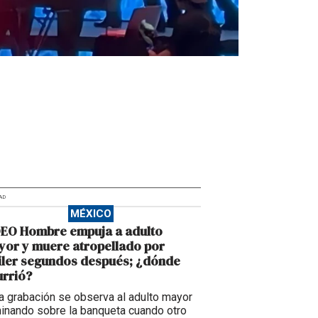
AD
MÉXICO
DEO Hombre empuja a adulto
or y muere atropellado por
iler segundos después; ¿dónde
rrió?
la grabación se observa al adulto mayor
inando sobre la banqueta cuando otro