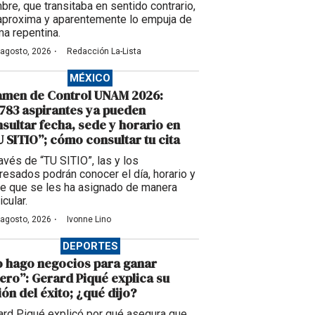
bre, que transitaba en sentido contrario,
aproxima y aparentemente lo empuja de
ma repentina.
·
 agosto, 2026
Redacción La-Lista
MÉXICO
amen de Control UNAM 2026:
783 aspirantes ya pueden
sultar fecha, sede y horario en
 SITIO”; cómo consultar tu cita
ravés de “TU SITIO”, las y los
eresados podrán conocer el día, horario y
e que se les ha asignado de manera
icular.
·
 agosto, 2026
Ivonne Lino
DEPORTES
 hago negocios para ganar
ero”: Gerard Piqué explica su
ión del éxito; ¿qué dijo?
ard Piqué explicó por qué asegura que