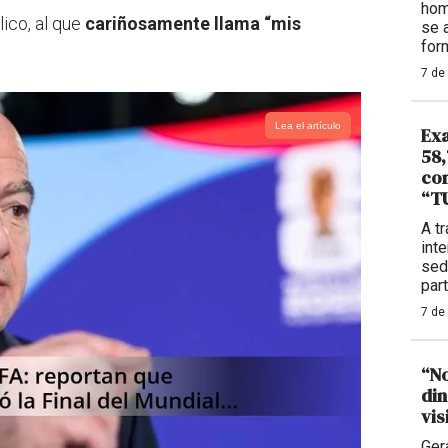
hom
ico, al que
cariñosamente llama “mis
se 
for
7 de
Lea el artículo
Ex
58,
con
“TU
A t
int
sed
part
7 de
“No
din
vis
Ger