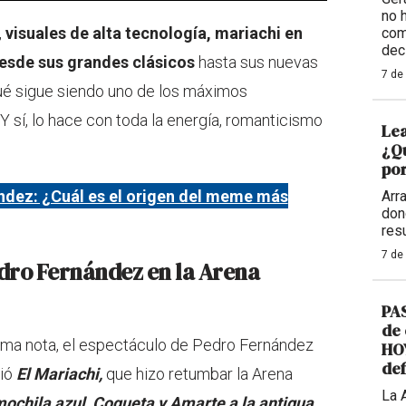
no 
,
visuales de alta tecnología, mariachi en
com
dec
desde sus grandes clásicos
hasta sus nuevas
7 de
é sigue siendo uno de los máximos
 sí, lo hace con toda la energía, romanticismo
Lea
¿Qu
por
ndez: ¿Cuál es el origen del meme más
Arr
don
res
7 de
dro Fernández en la Arena
PAS
de 
tima nota, el espectáculo de Pedro Fernández
HOY
def
rió
El Mariachi,
que hizo retumbar la Arena
La 
ochila azul, Coqueta y Amarte a la antigua
,