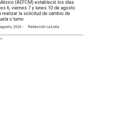
México (AEFCM) estableció los días
ves 6, viernes 7 y lunes 10 de agosto
a realizar la solicitud de cambio de
uela o turno
·
 agosto, 2026
Redacción La-Lista
AD