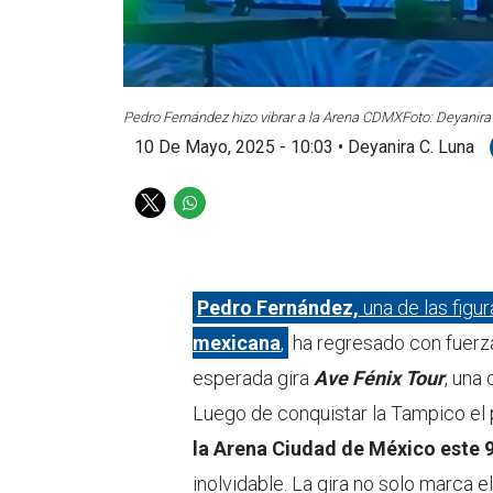
Pedro Fernández hizo vibrar a la Arena CDMX
Foto: Deyanira
10 De Mayo, 2025 - 10:03
•
Deyanira C. Luna
T
W
w
h
i
a
t
t
t
s
Pedro Fernández,
una de las figu
e
a
mexicana
,
ha regresado con fuerza
r
p
p
esperada gira
Ave Fénix Tour
, una
Luego de conquistar la Tampico el 
la Arena Ciudad de México este 
inolvidable. La gira no solo marca e