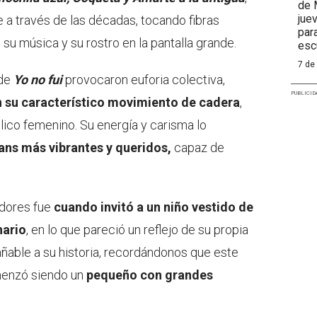
de 
jue
aje a través de las décadas, tocando fibras
par
su música y su rostro en la pantalla grande.
esc
7 de
 de
Yo no fui
provocaron euforia colectiva,
PUBLICID
 su característico movimiento de cadera
,
blico femenino. Su energía y carisma lo
ns más vibrantes y queridos,
capaz de
dores fue
cuando invitó a un niño vestido de
nario
, en lo que pareció un reflejo de su propia
rañable a su historia, recordándonos que este
menzó siendo un
pequeño con grandes