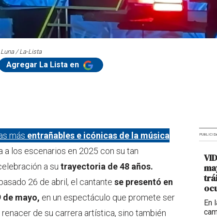
 Luna / La-Lista
Agregar La Lista en
ras más
entrañables e icónicas de la música
PUBLICID
 a los escenarios en 2025 con su tan
VI
 celebración a su
trayectoria de 48 años.
may
trá
pasado 26 de abril, el cantante
se presentó en
ocu
9 de mayo,
en un espectáculo que promete ser
En 
cam
l renacer de su carrera artística, sino también