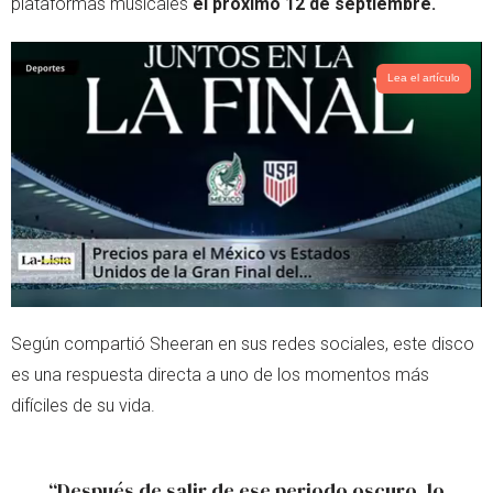
plataformas musicales
el próximo 12 de septiembre.
p
Lea el artículo
Según compartió Sheeran en sus redes sociales, este disco
es una respuesta directa a uno de los momentos más
difíciles de su vida.
“Después de salir de ese periodo oscuro, lo