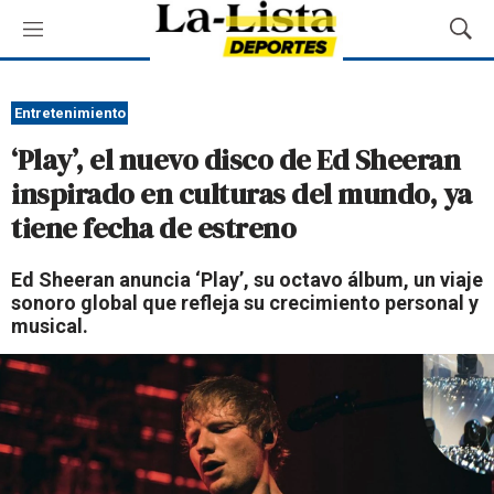
M
M
e
o
n
s
ú
t
Entretenimiento
r
‘Play’, el nuevo disco de Ed Sheeran
a
r
inspirado en culturas del mundo, ya
B
tiene fecha de estreno
ú
s
q
Ed Sheeran anuncia ‘Play’, su octavo álbum, un viaje
u
sonoro global que refleja su crecimiento personal y
e
musical.
d
a