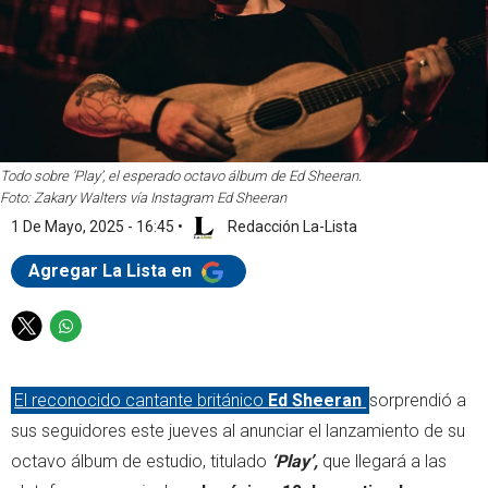
Todo sobre ‘Play’, el esperado octavo álbum de Ed Sheeran.
Foto: Zakary Walters vía Instagram Ed Sheeran
1 De Mayo, 2025 - 16:45
•
Redacción La-Lista
Agregar La Lista en
T
W
w
h
i
a
El reconocido cantante británico
Ed Sheeran
sorprendió a
t
t
t
s
sus seguidores este jueves al anunciar el lanzamiento de su
e
a
octavo álbum de estudio, titulado
‘Play’,
que llegará a las
r
p