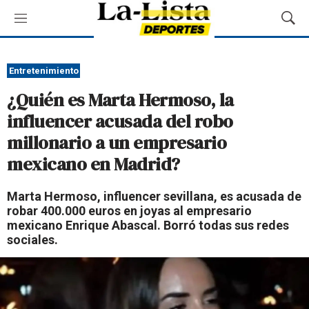
M
M
e
o
n
s
ú
t
Entretenimiento
r
¿Quién es Marta Hermoso, la
a
r
influencer acusada del robo
B
millonario a un empresario
ú
s
mexicano en Madrid?
q
u
Marta Hermoso, influencer sevillana, es acusada de
e
robar 400.000 euros en joyas al empresario
d
mexicano Enrique Abascal. Borró todas sus redes
a
sociales.