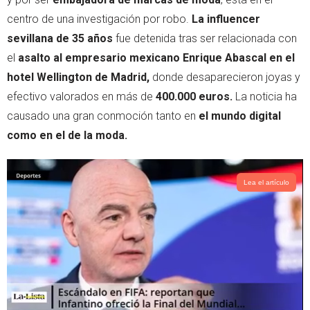
e
a
centro de una investigación por robo.
La influencer
r
p
sevillana de 35 años
fue detenida tras ser relacionada con
p
el
asalto al empresario mexicano Enrique Abascal en el
hotel Wellington de Madrid,
donde desaparecieron joyas y
efectivo valorados en más de
400.000 euros.
La noticia ha
causado una gran conmoción tanto en
el mundo digital
como en el de la moda.
Lea el artículo