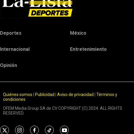
Deportes
México
Internacional
Entretenimiento
Opinión
Quiénes somos
|
Publicidad
|
Aviso de privacidad
|
Términos y
condiciones
OFEM Media Group SA de CV COPYRIGHT (C) 2024. ALL RIGHTS
RESERVED.
t
i
f
t
y