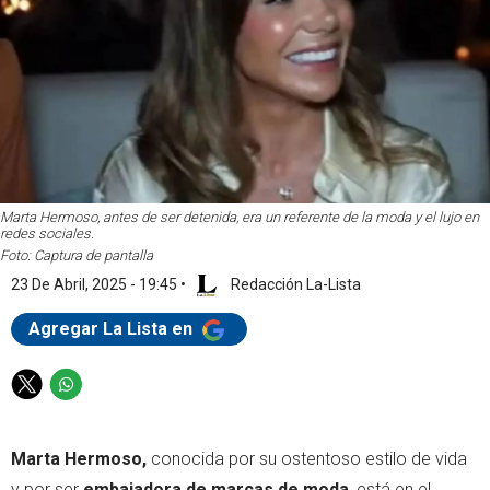
Marta Hermoso, antes de ser detenida, era un referente de la moda y el lujo en
redes sociales.
Foto: Captura de pantalla
23 De Abril, 2025 - 19:45
•
Redacción La-Lista
Agregar La Lista en
T
W
w
h
i
a
Marta Hermoso,
conocida por su ostentoso estilo de vida
t
t
t
s
y por ser
embajadora de marcas de moda
, está en el