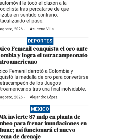
automóvil le tocó el claxon a la
ociclista tras percatarse de que
nzaba en sentido contrario,
taculizando el paso.
·
 agosto, 2026
Azucena Villa
DEPORTES
ico Femenil conquista el oro ante
ombia y logra el tetracampeonato
ntroamericano
ico Femenil derrotó a Colombia y
quistó la medalla de oro para convertirse
tetracampeón de los Juegos
troamericanos tras una final inolvidable.
·
 agosto, 2026
Alejandro López
MÉXICO
X invierte 87 mdp en planta de
beo para frenar inundaciones en
huac; así funcionará el nuevo
tema de drenaje