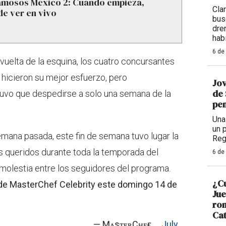
Famosos México 2: Cuándo empieza,
Cla
de ver en vivo
bus
dre
hab
6 de
 vuelta de la esquina, los cuatro concursantes
, hicieron su mejor esfuerzo, pero
Jov
de 
tuvo que despedirse a solo una semana de la
pen
Una
un 
semana pasada, este fin de semana tuvo lugar la
Reg
s queridos durante toda la temporada del
6 de
olestia entre los seguidores del programa.
¿Cu
 de MasterChef Celebrity este domingo 14 de
Ju
rom
Cat
— MᴀsᴛᴇʀCʜᴇғ
July