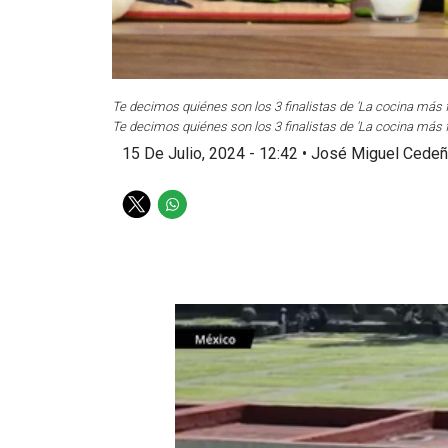
Te decimos quiénes son los 3 finalistas de 'La cocina más
Te decimos quiénes son los 3 finalistas de 'La cocina más
15 De Julio, 2024 - 12:42
•
José Miguel Cedeñ
T
W
w
h
i
a
t
t
t
s
e
a
r
p
p