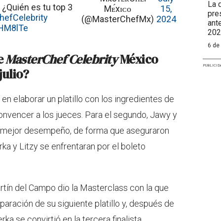
La 
 ¿Quién es tu top 3
Mᴇ́xɪᴄᴏ
15,
pre
efCelebrity
(@MasterChefMx)
2024
ant
nHM8lTe
202
6 de
e
MasterChef Celebrity
México
PUBLICID
julio?
 en elaborar un platillo con los ingredientes de
convencer a los jueces. Para el segundo, Jawy y
n mejor desempeño, de forma que aseguraron
erka y Litzy se enfrentaran por el boleto
Martín del Campo dio la Masterclass con la que
paración de su siguiente platillo y, después de
ka se convirtió en la tercera finalista,