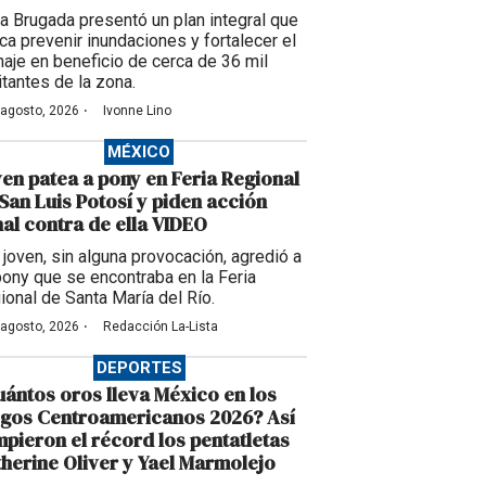
ra Brugada presentó un plan integral que
ca prevenir inundaciones y fortalecer el
naje en beneficio de cerca de 36 mil
itantes de la zona.
·
 agosto, 2026
Ivonne Lino
MÉXICO
en patea a pony en Feria Regional
San Luis Potosí y piden acción
al contra de ella VIDEO
 joven, sin alguna provocación, agredió a
pony que se encontraba en la Feria
ional de Santa María del Río.
·
 agosto, 2026
Redacción La-Lista
DEPORTES
ántos oros lleva México en los
egos Centroamericanos 2026? Así
pieron el récord los pentatletas
herine Oliver y Yael Marmolejo