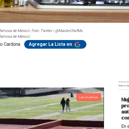
 famosa de México'. Foto: Twitter / @MasterChefMx.
 famosa de México'.
o Cardona
Agregar La Lista en
PUBLICID
Lea el artículo
Muj
pro
aut
con
En 