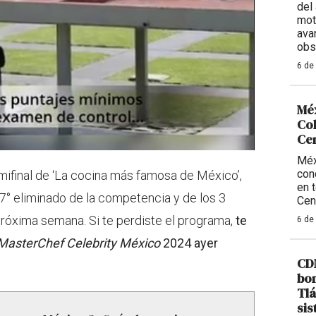
del 
mot
ava
obs
6 de
Méx
Col
Ce
Méx
con
mifinal de ‘La cocina más famosa de México’,
en 
7° eliminado de la competencia y de los 3
Cen
próxima semana. Si te perdiste el programa,
te
6 de
MasterChef Celebrity México
2024 ayer
CDM
bom
Tlá
sis