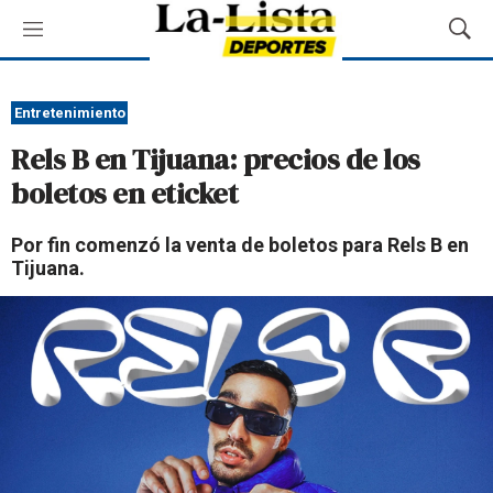
M
M
e
o
n
s
ú
t
Entretenimiento
r
Rels B en Tijuana: precios de los
a
r
boletos en eticket
B
ú
Por fin comenzó la venta de boletos para Rels B en
s
Tijuana.
q
u
e
d
a