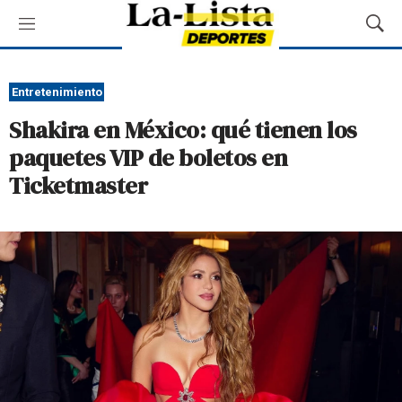
M
M
e
o
n
s
ú
t
Entretenimiento
r
Shakira en México: qué tienen los
a
r
paquetes VIP de boletos en
B
Ticketmaster
ú
s
q
u
e
d
a