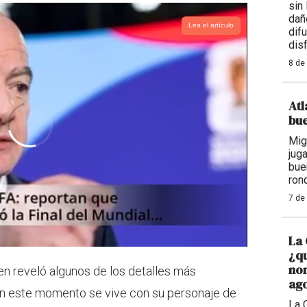
sin
dañ
Lea el artículo
dif
dis
8 de
Atl
bue
Mig
jug
bue
ron
7 de
La 
¿qu
nom
n reveló algunos de los detalles más
ago
en este momento se vive con su personaje de
La 