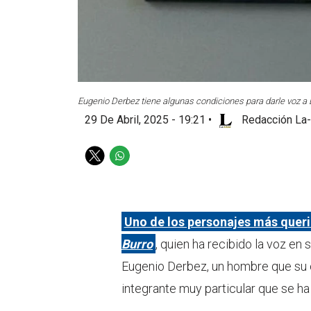
Eugenio Derbez tiene algunas condiciones para darle voz a El
29 De Abril, 2025 - 19:21
•
Redacción La-
T
W
w
h
i
a
t
t
t
s
Uno de los personajes más queri
e
a
Burro
, quien ha recibido la voz en
r
p
p
Eugenio Derbez, un hombre que su c
integrante muy particular que se ha