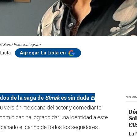
 Burro'.
Foto: Instagram
Lista
Agregar La Lista en
dos de la saga de
Shrek
es sin duda
El
PUBLICID
 su versión mexicana del actor y comediante
Dón
omicidad ha logrado dar una identidad a este
Sol
FAS
 ganado el cariño de todos los seguidores.
La 