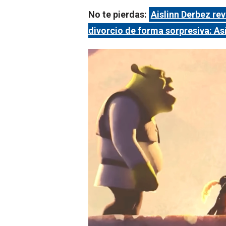
No te pierdas:
Aislinn Derbez re
divorcio de forma sorpresiva: A