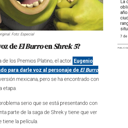
La 
obl
año
ciu
ran
situ
riginal. Foto: Especial
7 de
voz de
El Burro
en
Shrek 5
?
PUBLICID
a de los Premios Platino, el actor
Eugenio
do para darle voz al personaje de
El Burro
versión mexicana, pero se ha encontrado con
a etapa.
problema serio que se está presentando con
ta parte de la saga de Shrek y tiene que ver
tiene la película.