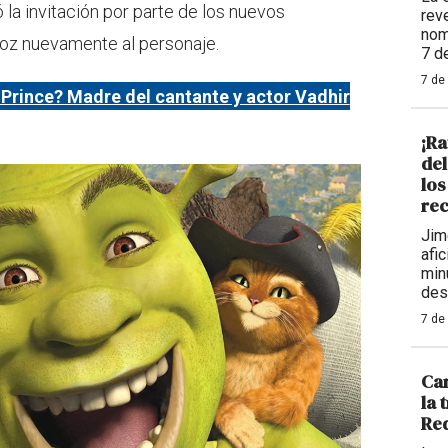
 la invitación por parte de los nuevos
reve
nom
voz nuevamente al personaje.
7 d
7 de
 Prince? Madre del cantante y actor Vadhir
¡Ra
de
los
rec
Jim
afi
min
des
7 de
Car
la 
Req