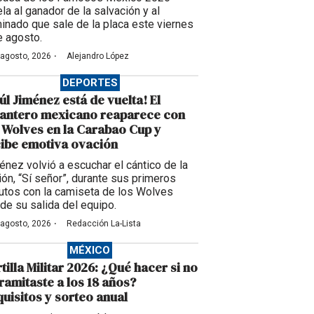
la al ganador de la salvación y al
inado que sale de la placa este viernes
e agosto.
·
 agosto, 2026
Alejandro López
DEPORTES
úl Jiménez está de vuelta! El
lantero mexicano reaparece con
 Wolves en la Carabao Cup y
ibe emotiva ovación
énez volvió a escuchar el cántico de la
ción, “Sí señor”, durante sus primeros
utos con la camiseta de los Wolves
de su salida del equipo.
·
 agosto, 2026
Redacción La-Lista
MÉXICO
tilla Militar 2026: ¿Qué hacer si no
tramitaste a los 18 años?
uisitos y sorteo anual