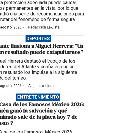
 la protección adecuada puede causar
os permanentes en la vista, por lo que
undió una serie de recomendaciones para
frutar del fenómeno de forma segura
·
 agosto, 2026
Redacción La-Lista
DEPORTES
ante ilusiona a Miguel Herrera: “Un
n resultado puede catapultarnos”
uel Herrera destacó el trabajo de los
adores del Atlante y confía en que un
n resultado los impulse a la siguiente
da del torneo.
·
 agosto, 2026
Alejandro López
ENTRETENIMIENTO
Casa de los Famosos México 2026:
ién ganó la salvación y qué
inado sale de la placa hoy 7 de
sto ?
Casa de los Famosos México 2026