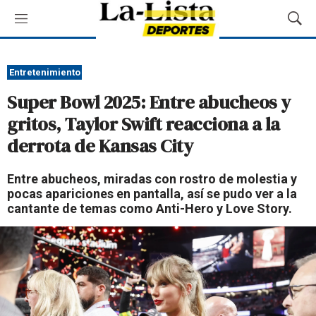
M
M
e
o
n
s
ú
t
Entretenimiento
r
Super Bowl 2025: Entre abucheos y
a
r
gritos, Taylor Swift reacciona a la
B
derrota de Kansas City
ú
s
q
Entre abucheos, miradas con rostro de molestia y
u
pocas apariciones en pantalla, así se pudo ver a la
e
cantante de temas como Anti-Hero y Love Story.
d
a