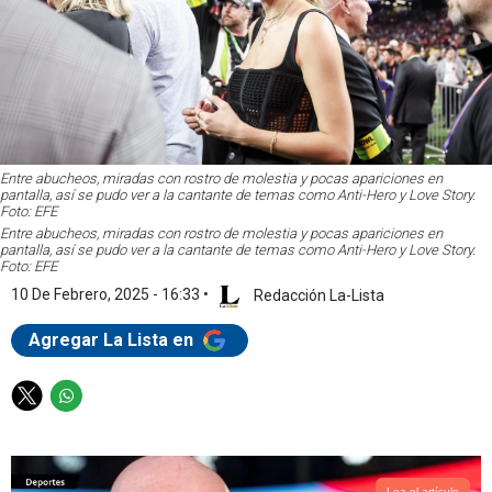
Entre abucheos, miradas con rostro de molestia y pocas apariciones en
pantalla, así se pudo ver a la cantante de temas como Anti-Hero y Love Story.
Foto: EFE
Entre abucheos, miradas con rostro de molestia y pocas apariciones en
pantalla, así se pudo ver a la cantante de temas como Anti-Hero y Love Story.
Foto: EFE
10 De Febrero, 2025 - 16:33
•
Redacción La-Lista
Agregar La Lista en
T
W
w
h
i
a
t
t
Lea el artículo