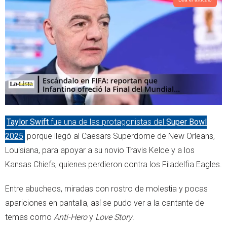
t
s
e
a
r
p
p
Taylor Swift
fue una de las protagonistas del
Super Bowl
2025
porque llegó al Caesars Superdome de New Orleans,
Louisiana, para apoyar a su novio Travis Kelce y a los
Kansas Chiefs, quienes perdieron contra los Filadelfia Eagles.
Entre abucheos, miradas con rostro de molestia y pocas
apariciones en pantalla, así se pudo ver a la cantante de
temas como
Anti-Hero
y
Love Story
.