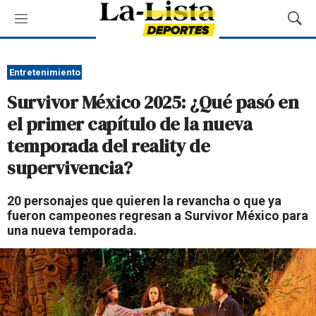
M
M
e
o
n
s
ú
t
Entretenimiento
r
Survivor México 2025: ¿Qué pasó en
a
r
el primer capítulo de la nueva
B
temporada del reality de
ú
s
supervivencia?
q
u
20 personajes que quieren la revancha o que ya
e
fueron campeones regresan a Survivor México para
d
una nueva temporada.
a