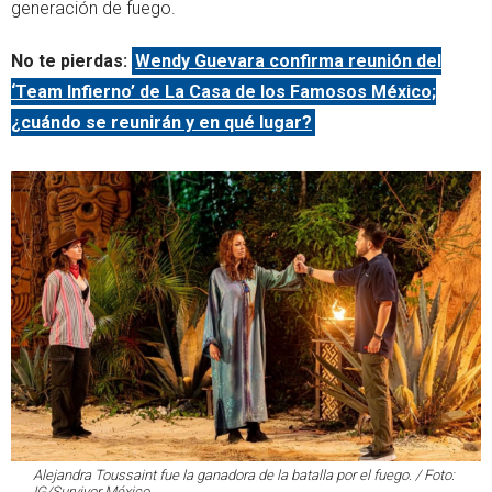
generación de fuego.
No te pierdas:
Wendy Guevara confirma reunión del
‘Team Infierno’ de La Casa de los Famosos México;
¿cuándo se reunirán y en qué lugar?
Alejandra Toussaint fue la ganadora de la batalla por el fuego. / Foto:
IG/Survivor México