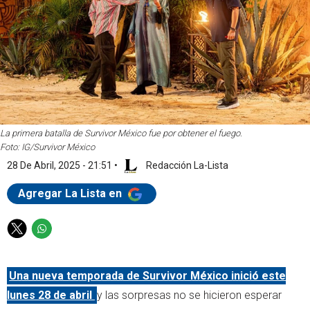
La primera batalla de Survivor México fue por obtener el fuego.
Foto: IG/Survivor México
28 De Abril, 2025 - 21:51
•
Redacción La-Lista
Agregar La Lista en
T
W
w
h
i
a
Una nueva temporada de Survivor México inició este
t
t
t
s
lunes 28 de abril
y las sorpresas no se hicieron esperar
e
a