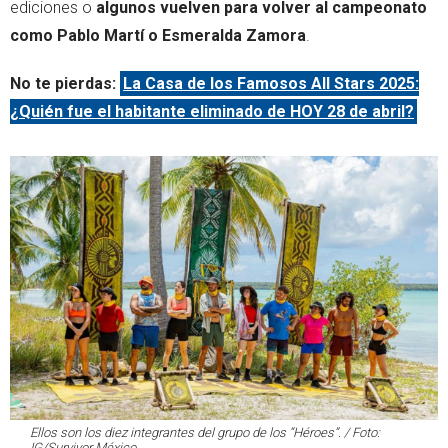
ediciones o
algunos vuelven para volver al campeonato
como Pablo Martí o Esmeralda Zamora
.
No te pierdas:
La Casa de los Famosos All Stars 2025:
¿Quién fue el habitante eliminado de HOY 28 de abril?
Ellos son los diez integrantes del grupo de los “Héroes”. / Foto:
IG/Survivor México