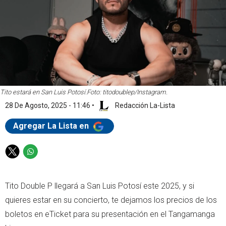
Tito estará en San Luis Potosí.
Foto: titodoublep/Instagram.
28 De Agosto, 2025 - 11:46
•
Redacción La-Lista
Agregar La Lista en
T
W
w
h
i
a
Tito Double P llegará a San Luis Potosí este 2025, y si
t
t
t
s
quieres estar en su concierto, te dejamos los precios de los
e
a
boletos en eTicket para su presentación en el Tangamanga
r
p