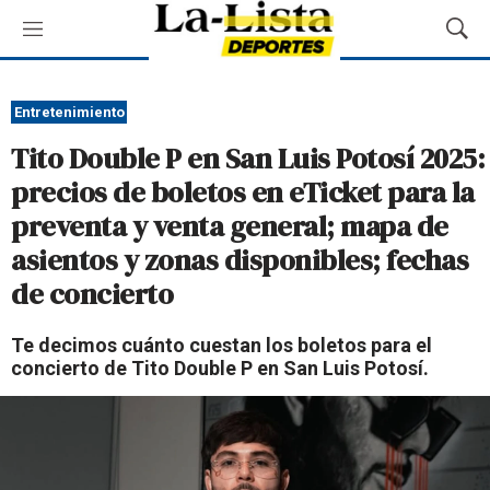
M
M
e
o
n
s
ú
t
Entretenimiento
r
Tito Double P en San Luis Potosí 2025:
a
r
precios de boletos en eTicket para la
B
preventa y venta general; mapa de
ú
s
asientos y zonas disponibles; fechas
q
de concierto
u
e
d
Te decimos cuánto cuestan los boletos para el
a
concierto de Tito Double P en San Luis Potosí.