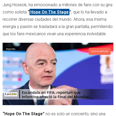
r
p
Jung Hoseok, ha emocionado a millones de fans con su gira
p
como solista
“
Hope On The Stage
”
, que lo ha llevado a
recorrer diversas ciudades del mundo. Ahora, esa misma
energía y pasión se trasladará a la gran pantalla, permitiendo
que los fans mexicanos vivan una experiencia inolvidable.
Lea el artículo
“Hope On The Stage”
no es solo un concierto, sino una