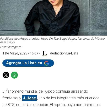
Fanáticos de J-Hope atentos: ‘Hope On The Stage’ llega a los cines de México
este mayo.
Foto: Instagram
1 De Mayo, 2025 - 16:07
•
Redacción La-Lista
Agregar La Lista en
T
W
w
h
i
a
El fenómeno mundial del K-pop continúa arrasando
t
t
t
s
fronteras, y
J-Hope
,
uno de los integrantes más queridos
e
a
de BTS, no es la excepción. El rapero, cuyo nombre real es