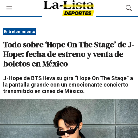
M
M
e
o
n
s
ú
t
Entretenimiento
r
Todo sobre ‘Hope On The Stage’ de J-
a
r
Hope: fecha de estreno y venta de
B
boletos en México
ú
s
q
J-Hope de BTS lleva su gira “Hope On The Stage” a
u
la pantalla grande con un emocionante concierto
e
transmitido en cines de México.
d
a