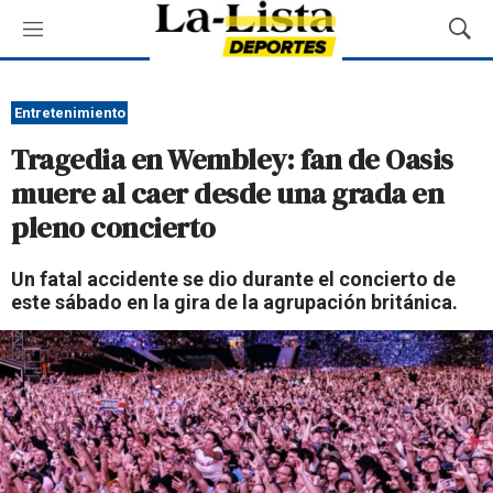
M
M
e
o
n
s
ú
t
Entretenimiento
r
Tragedia en Wembley: fan de Oasis
a
r
muere al caer desde una grada en
B
pleno concierto
ú
s
q
Un fatal accidente se dio durante el concierto de
u
este sábado en la gira de la agrupación británica.
e
d
a