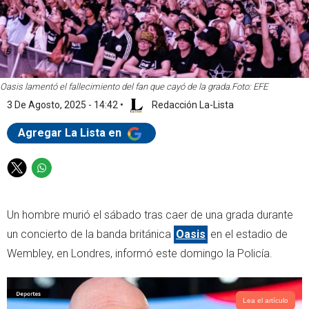
Oasis lamentó el fallecimiento del fan que cayó de la grada.
Foto: EFE
3 De Agosto, 2025 - 14:42
•
Redacción La-Lista
Agregar La Lista en
T
W
w
h
i
a
Un hombre murió el sábado tras caer de una grada durante
t
t
t
s
un concierto de la banda británica
Oasis
en el estadio de
e
a
Wembley, en Londres, informó este domingo la Policía.
r
p
p
Lea el artículo