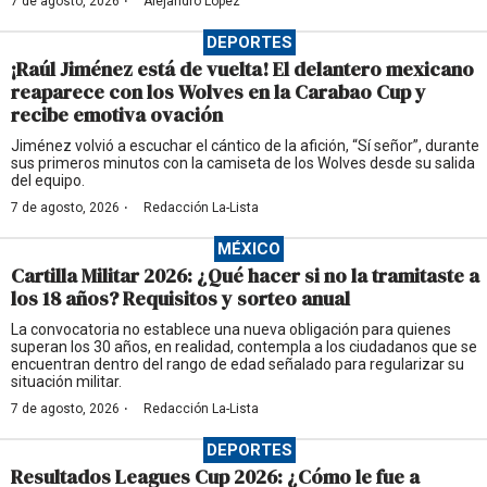
·
7 de agosto, 2026
Alejandro López
DEPORTES
¡Raúl Jiménez está de vuelta! El delantero mexicano
reaparece con los Wolves en la Carabao Cup y
recibe emotiva ovación
Jiménez volvió a escuchar el cántico de la afición, “Sí señor”, durante
sus primeros minutos con la camiseta de los Wolves desde su salida
del equipo.
·
7 de agosto, 2026
Redacción La-Lista
MÉXICO
Cartilla Militar 2026: ¿Qué hacer si no la tramitaste a
los 18 años? Requisitos y sorteo anual
La convocatoria no establece una nueva obligación para quienes
superan los 30 años, en realidad, contempla a los ciudadanos que se
encuentran dentro del rango de edad señalado para regularizar su
situación militar.
·
7 de agosto, 2026
Redacción La-Lista
DEPORTES
Resultados Leagues Cup 2026: ¿Cómo le fue a