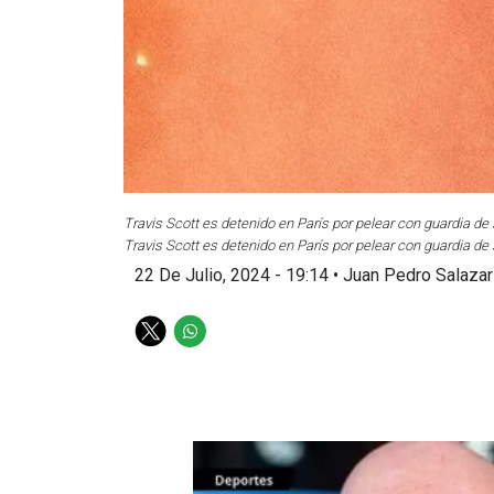
Travis Scott es detenido en París por pelear con guardia de
Travis Scott es detenido en París por pelear con guardia de
22 De Julio, 2024 - 19:14
•
Juan Pedro Salazar
T
W
w
h
i
a
t
t
t
s
e
a
r
p