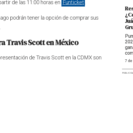
 partir de las 11:00 horas en
Funticket
.
Res
¿Có
ago podrán tener la opción de comprar sus
Juá
Gr
.
Pum
ra Travis Scott en México
202
gan
com
 presentación de Travis Scott en la CDMX son
7 de
PUBLICID