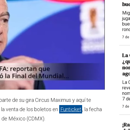
bue
Mig
jug
bue
ron
7 de
La 
¿qu
nom
ago
La 
reve
nom
7 d
parte de su gira Circus Maximus y aquí te
7 de
la venta de los boletos en
Funticket
, la fecha
ad de México (CDMX).
¡Ra