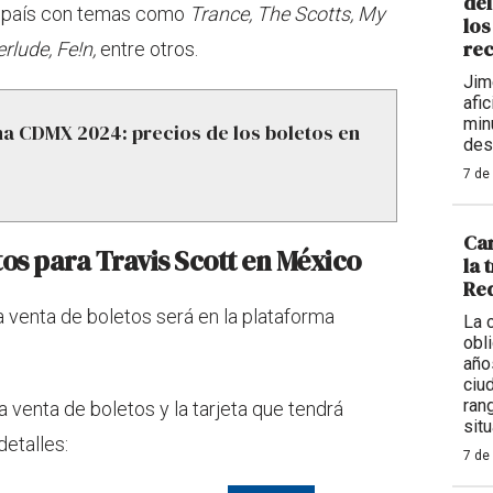
de
al país con temas como
Trance, The Scotts, My
los
rec
rlude, Fe!n,
entre otros.
Jim
afi
min
a CDMX 2024: precios de los boletos en
des
7 de
Car
os para Travis Scott en México
la 
Req
la venta de boletos será en la plataforma
La 
obl
año
ciu
ran
a venta de boletos y la tarjeta que tendrá
situ
detalles:
7 de