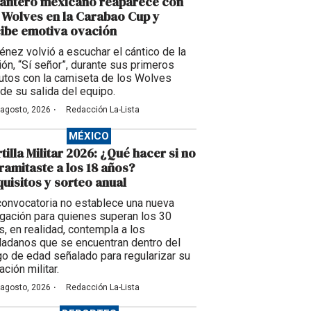
lantero mexicano reaparece con
 Wolves en la Carabao Cup y
ibe emotiva ovación
énez volvió a escuchar el cántico de la
ción, “Sí señor”, durante sus primeros
utos con la camiseta de los Wolves
de su salida del equipo.
·
 agosto, 2026
Redacción La-Lista
MÉXICO
tilla Militar 2026: ¿Qué hacer si no
tramitaste a los 18 años?
uisitos y sorteo anual
convocatoria no establece una nueva
igación para quienes superan los 30
s, en realidad, contempla a los
dadanos que se encuentran dentro del
go de edad señalado para regularizar su
ación militar.
·
 agosto, 2026
Redacción La-Lista