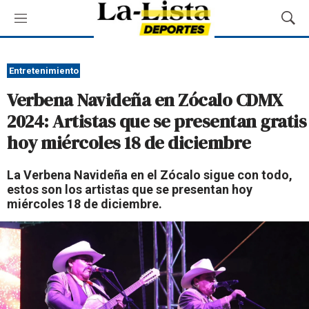
M
M
e
o
n
s
ú
t
Entretenimiento
r
Verbena Navideña en Zócalo CDMX
a
r
2024: Artistas que se presentan gratis
B
hoy miércoles 18 de diciembre
ú
s
q
La Verbena Navideña en el Zócalo sigue con todo,
u
estos son los artistas que se presentan hoy
e
miércoles 18 de diciembre.
d
a