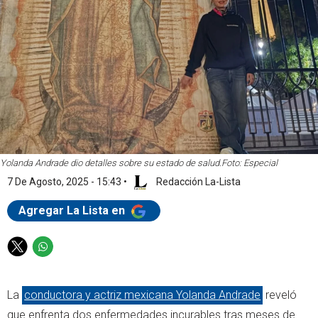
Yolanda Andrade dio detalles sobre su estado de salud.
Foto: Especial
7 De Agosto, 2025 - 15:43
•
Redacción La-Lista
Agregar La Lista en
T
W
w
h
i
a
La
conductora y actriz mexicana Yolanda Andrade
reveló
t
t
t
s
que enfrenta dos enfermedades incurables tras meses de