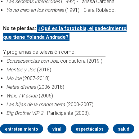
Las secretas intenciones
(1992) - Larissa Cardenal
Yo no creo en los hombres
(1991) - Clara Robledo.
No te pierdas:
¿Qué es la fotofobia, el padecimiento
que tiene Yolanda Andrade?
Y programas de televisión como:
Consecuencias con Joe
, conductora (2019 )
Montse y Joe
(2018)
MoJoe
(2007-2018)
Netas divinas
(2006-2018)
Wax, TV ácida
(2006)
Las hijas de la madre tierra
(2000-2007)
Big Brother VIP 2
- Participante (2003).
entretenimiento
viral
espectáculos
salud