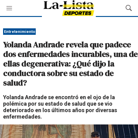
M
M
e
o
n
s
ú
t
Entretenimiento
r
Yolanda Andrade revela que padece
a
r
dos enfermedades incurables, una de
B
ellas degenerativa: ¿Qué dijo la
ú
s
conductora sobre su estado de
q
salud?
u
e
d
Yolanda Andrade se encontró en el ojo de la
a
polémica por su estado de salud que se vio
deteriorado en los últimos años por diversas
enfermedades.