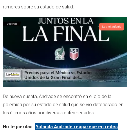
e
a
rumores sobre su estado de salud.
r
p
p
Lea el artículo
De nueva cuenta, Andrade se encontró en el ojo de la
polémica por su estado de salud que se vio deteriorado en
los últimos años por diversas enfermedades.
No te pierdas:
Yolanda Andrade reaparece en redes