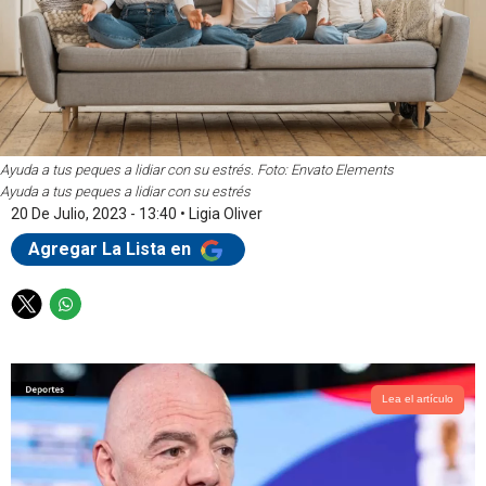
Ayuda a tus peques a lidiar con su estrés. Foto: Envato Elements
Ayuda a tus peques a lidiar con su estrés
20 De Julio, 2023 - 13:40
•
Ligia Oliver
Agregar La Lista en
T
W
w
h
i
a
t
t
t
s
Lea el artículo
e
a
r
p
p