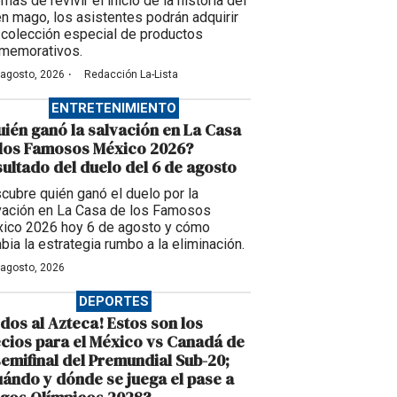
ás de revivir el inicio de la historia del
en mago, los asistentes podrán adquirir
 colección especial de productos
memorativos.
·
 agosto, 2026
Redacción La-Lista
ENTRETENIMIENTO
ién ganó la salvación en La Casa
 los Famosos México 2026?
ultado del duelo del 6 de agosto
cubre quién ganó el duelo por la
vación en La Casa de los Famosos
ico 2026 hoy 6 de agosto y cómo
bia la estrategia rumbo a la eliminación.
 agosto, 2026
DEPORTES
dos al Azteca! Estos son los
cios para el México vs Canadá de
semifinal del Premundial Sub-20;
ándo y dónde se juega el pase a