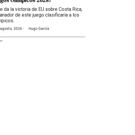
gos Olímpicos 2028?
se da la victoria de EU sobre Costa Rica,
anador de este juego clasificaría a los
mpicos.
·
 agosto, 2026
Hugo García
AD