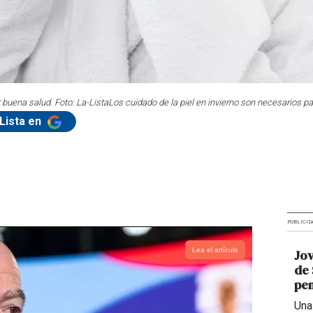
 buena salud. Foto: La-Lista
Los cuidado de la piel en invierno son necesarios pa
Lista en
PUBLICID
Lea el artículo
Jov
de 
pen
Una