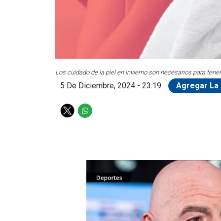
Los cuidado de la piel en invierno son necesarios para tener
5 De Diciembre, 2024 - 23:19
Agregar La 
T
W
w
h
i
a
t
t
t
s
e
a
r
p
p