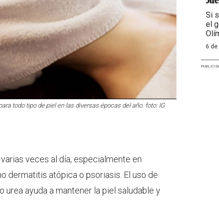
Jue
Si 
el g
Olí
6 de
PUBLICID
a todo tipo de piel en las diversas épocas del año. foto: IG
l varias veces al día, especialmente en
dermatitis atópica o psoriasis. El uso de
o urea ayuda a mantener la piel saludable y