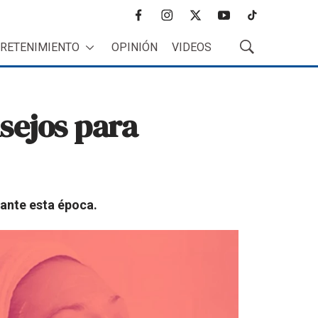
f
i
t
y
t
a
n
w
o
i
RETENIMIENTO
OPINIÓN
VIDEOS
c
s
i
u
k
M
e
t
t
t
t
o
b
a
t
u
o
s
o
g
e
b
k
t
sejos para
o
r
r
e
r
k
a
a
m
r
B
ú
s
q
rante esta época.
u
e
d
a