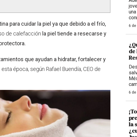
Adem
jov
una
con
ina para cuidar la piel ya que debido a el frío,
6 de
 uso de calefacción
la piel tiende a resecarse y
 protectora.
¿Qu
de
Res
tamientos que ayudan a hidratar, fortalecer y
Des
 esta época, según Rafael Buendía, CEO de
sal
Méx
cam
6 de
¡To
pre
la 
¿cu