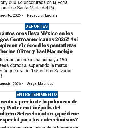
pony que se encontraba en la Feria
ional de Santa María del Río.
·
 agosto, 2026
Redacción La-Lista
DEPORTES
ántos oros lleva México en los
egos Centroamericanos 2026? Así
pieron el récord los pentatletas
herine Oliver y Yael Marmolejo
delegación mexicana suma ya 150
seas doradas, superando la marca
erior que era de 145 en San Salvador
3.
·
 agosto, 2026
Sergio Meléndez
ENTRETENIMIENTO
venta y precio de la palomera de
ry Potter en Cinépolis del
brero Seleccionador: ¿qué tiene
especial para los coleccionistas?