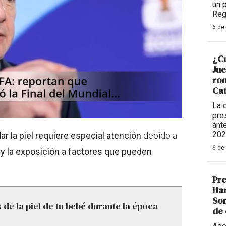
un 
Reg
6 de
¿Cu
Ju
rom
Cat
La 
pre
ant
202
ar la piel requiere especial atención
debido a
6 de
o y la exposición a factores que pueden
Pre
Har
Som
 de la piel de tu bebé durante la época
de 