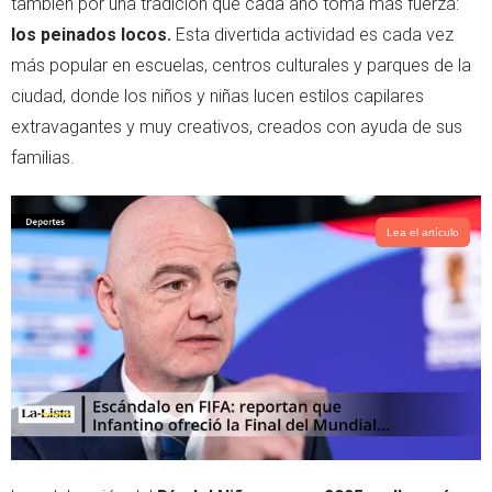
también por una tradición que cada año toma más fuerza:
p
los peinados locos.
Esta divertida actividad es cada vez
más popular en escuelas, centros culturales y parques de la
ciudad, donde los niños y niñas lucen estilos capilares
extravagantes y muy creativos, creados con ayuda de sus
familias.
Lea el artículo