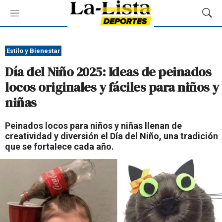
M
M
e
o
n
s
ú
t
Estilo y Bienestar
r
Día del Niño 2025: Ideas de peinados
a
r
locos originales y fáciles para niños y
B
niñas
ú
s
q
Peinados locos para niños y niñas llenan de
u
creatividad y diversión el Día del Niño, una tradición
e
que se fortalece cada año.
d
a