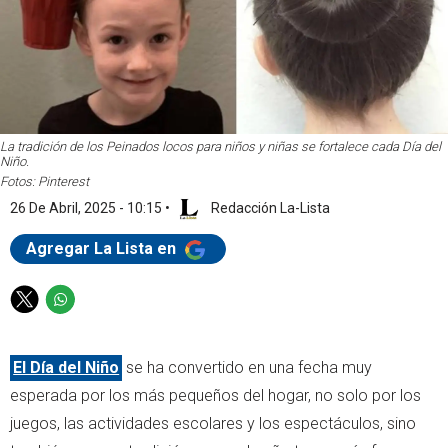
La tradición de los Peinados locos para niños y niñas se fortalece cada Día del
Niño.
Fotos: Pinterest
26 De Abril, 2025 - 10:15
•
Redacción La-Lista
Agregar La Lista en
T
W
w
h
i
a
El Día del Niño
se ha convertido en una fecha muy
t
t
t
s
esperada por los más pequeños del hogar, no solo por los
e
a
juegos, las actividades escolares y los espectáculos, sino
r
p