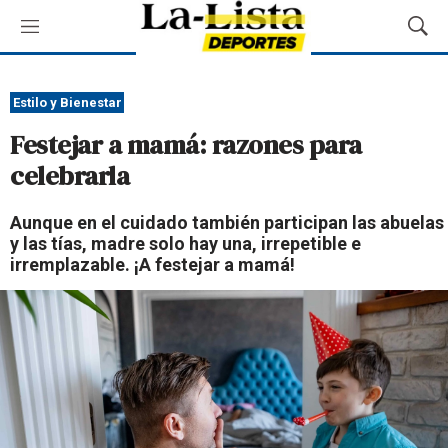
M
M
e
o
n
s
ú
t
Estilo y Bienestar
r
Festejar a mamá: razones para
a
r
celebrarla
B
ú
Aunque en el cuidado también participan las abuelas
s
y las tías, madre solo hay una, irrepetible e
q
irremplazable. ¡A festejar a mamá!
u
e
d
a