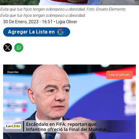
Evita que tus hijos tengan sobrepeso u obesidad. Foto: Envato Elements
Evita que tus hijos tengan sobrepeso u obesidad.
30 De Enero, 2023 - 16:51
•
Ligia Oliver
Agregar La Lista en
T
W
w
h
i
a
t
t
t
s
Lea el artículo
e
a
r
p
p