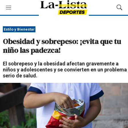
M
M
e
o
n
s
ú
t
Estilo y Bienestar
r
Obesidad y sobrepeso: ¡evita que tu
a
r
niño las padezca!
B
ú
El sobrepeso y la obesidad afectan gravemente a
s
niños y adolescentes y se convierten en un problema
q
serio de salud.
u
e
d
a