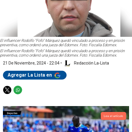
El influencer Rodolfo "Fofo" Márquez quedó vinculado a proceso y en prisión
preventiva, como ordenó una jueza del Edomex. Foto: Fiscalía Edomex.
El influencer Rodolfo "Fofo" Márquez quedó vinculado a proceso y en prisión
preventiva, como ordenó una jueza del Edomex. Foto: Fiscalía Edomex.
21 De Noviembre, 2024 - 22:04
•
Redacción La-Lista
Agregar La Lista en
T
W
w
h
i
a
t
t
t
s
Lea el artículo
e
a
r
p