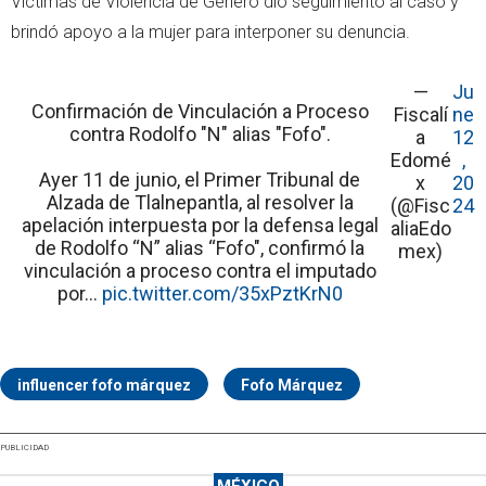
Víctimas de Violencia de Género dio seguimiento al caso y
brindó apoyo a la mujer para interponer su denuncia.
—
Ju
Confirmación de Vinculación a Proceso
Fiscalí
ne
contra Rodolfo "N" alias "Fofo".
a
12
Edomé
,
Ayer 11 de junio, el Primer Tribunal de
x
20
Alzada de Tlalnepantla, al resolver la
(@Fisc
24
apelación interpuesta por la defensa legal
aliaEdo
de Rodolfo “N” alias “Fofo", confirmó la
mex)
vinculación a proceso contra el imputado
por…
pic.twitter.com/35xPztKrN0
influencer fofo márquez
Fofo Márquez
PUBLICIDAD