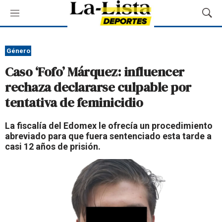
M
M
e
o
n
s
ú
t
Género
r
Caso ‘Fofo’ Márquez: influencer
a
r
rechaza declararse culpable por
B
tentativa de feminicidio
ú
s
q
La fiscalía del Edomex le ofrecía un procedimiento
u
abreviado para que fuera sentenciado esta tarde a
e
casi 12 años de prisión.
d
a