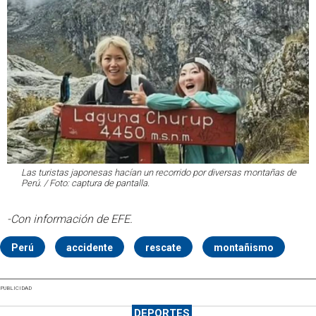
Las turistas japonesas hacían un recorrido por diversas montañas de
Perú. / Foto: captura de pantalla.
-Con información de EFE.
Perú
accidente
rescate
montañismo
PUBLICIDAD
DEPORTES