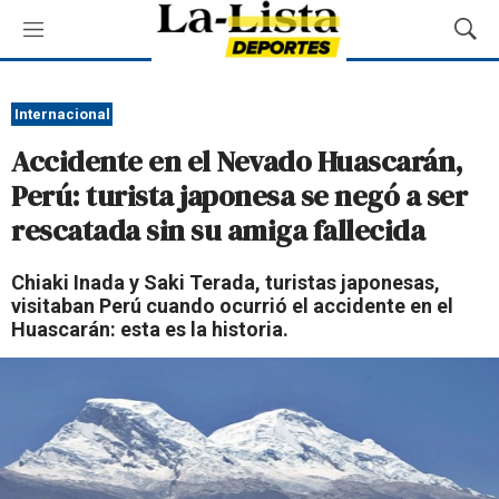
M
M
e
o
n
s
ú
t
Internacional
r
Accidente en el Nevado Huascarán,
a
r
Perú: turista japonesa se negó a ser
B
rescatada sin su amiga fallecida
ú
s
q
Chiaki Inada y Saki Terada, turistas japonesas,
u
visitaban Perú cuando ocurrió el accidente en el
e
Huascarán: esta es la historia.
d
a