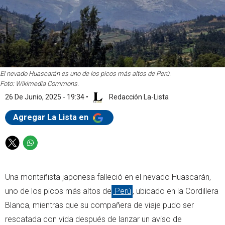
El nevado Huascarán es uno de los picos más altos de Perú.
Foto: Wikimedia Commons.
26 De Junio, 2025 - 19:34
•
Redacción La-Lista
Agregar La Lista en
T
W
w
h
i
a
Una montañista japonesa falleció en el nevado Huascarán,
t
t
t
s
uno de los picos más altos de
Perú
, ubicado en la Cordillera
e
a
Blanca, mientras que su compañera de viaje pudo ser
r
p
rescatada con vida después de lanzar un aviso de
p