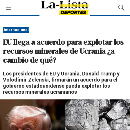
M
M
e
o
n
s
ú
t
Internacional
r
EU llega a acuerdo para explotar los
a
r
recursos minerales de Ucrania ¿a
B
cambio de qué?
ú
s
q
Los presidentes de EU y Ucrania, Donald Trump y
u
Volodímir Zelenski, firmarán un acuerdo para el
e
gobierno estadounidense pueda explotar los
d
recursos minerales ucranianos
a