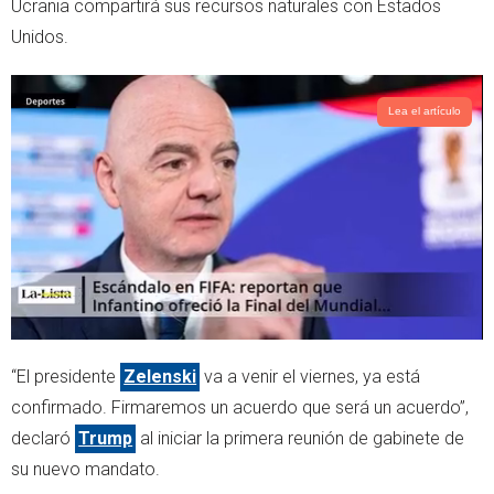
Ucrania compartirá sus recursos naturales con Estados
p
Unidos.
Lea el artículo
“El presidente
Zelenski
va a venir el viernes, ya está
confirmado. Firmaremos un acuerdo que será un acuerdo”,
declaró
Trump
al iniciar la primera reunión de gabinete de
su nuevo mandato.