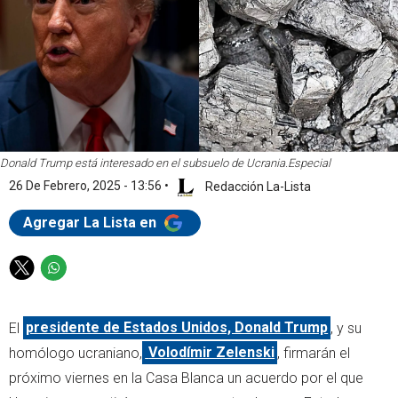
Donald Trump está interesado en el subsuelo de Ucrania.
Especial
26 De Febrero, 2025 - 13:56
•
Redacción La-Lista
Agregar La Lista en
T
W
w
h
i
a
El
presidente de Estados Unidos, Donald Trump
, y su
t
t
t
s
homólogo ucraniano,
Volodímir Zelenski
, firmarán el
e
a
próximo viernes en la Casa Blanca un acuerdo por el que
r
p