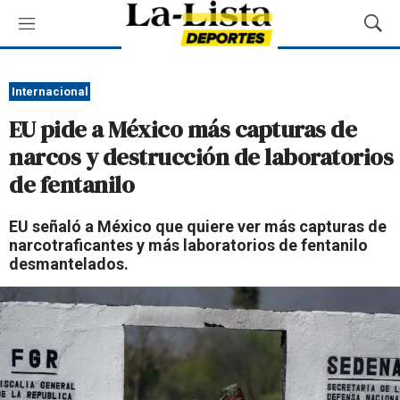
M
M
e
o
n
s
ú
t
Internacional
r
EU pide a México más capturas de
a
r
narcos y destrucción de laboratorios
B
de fentanilo
ú
s
q
EU señaló a México que quiere ver más capturas de
u
narcotraficantes y más laboratorios de fentanilo
e
desmantelados.
d
a