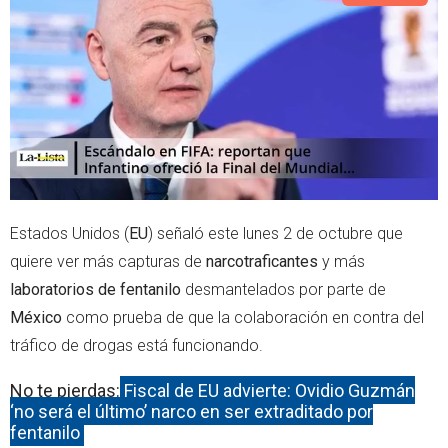
e
a
r
p
p
Estados Unidos (
EU
) señaló este lunes 2 de octubre que
quiere ver más capturas de
narcotraficantes
y más
laboratorios de fentanilo
desmantelados por parte de
México
como prueba de que la colaboración en contra del
tráfico de drogas está funcionando.
No te pierdas:
Fiscal de EU advierte: Ovidio Guzmán
‘no será el último’ narco en ser extraditado por
fentanilo