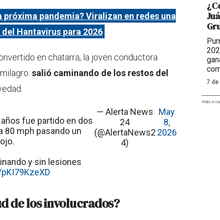
¿Có
Juá
a próxima pandemia? Viralizan en redes una
Gr
 del Hantavirus para 2026
Pum
202
onvertido en chatarra, la joven conductora
gan
com
 milagro:
salió caminando de los restos del
7 de
vedad.
PUBLICID
— Alerta News
May
 años fue partido en dos
24
8,
 a 80 mph pasando un
(@AlertaNews2
2026
ojo.
4)
inando y sin lesiones
m/pKI79KzeXD
ud de los involucrados?