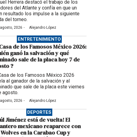
uel Herrera destacó el trabajo de los
adores del Atlante y confía en que un
n resultado los impulse a la siguiente
da del torneo.
·
 agosto, 2026
Alejandro López
ENTRETENIMIENTO
Casa de los Famosos México 2026:
ién ganó la salvación y qué
inado sale de la placa hoy 7 de
sto ?
Casa de los Famosos México 2026
la al ganador de la salvación y al
inado que sale de la placa este viernes
e agosto.
·
 agosto, 2026
Alejandro López
DEPORTES
úl Jiménez está de vuelta! El
lantero mexicano reaparece con
 Wolves en la Carabao Cup y