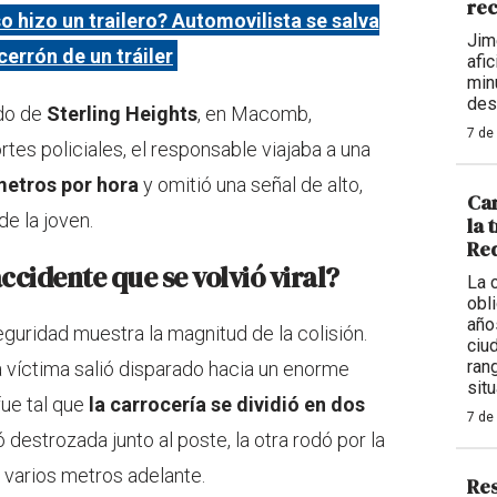
rec
o hizo un trailero? Automovilista se salva
Jim
cerrón de un tráiler
afi
min
des
ado de
Sterling Heights
, en Macomb,
7 de
rtes policiales, el responsable viajaba a una
metros por hora
y omitió una señal de alto,
Car
de la joven.
la 
Req
cidente que se volvió viral?
La 
obl
año
guridad muestra la magnitud de la colisión.
ciu
ran
 la víctima salió disparado hacia un enorme
situ
fue tal que
la carrocería se dividió en dos
7 de
destrozada junto al poste, la otra rodó por la
 varios metros adelante.
Res