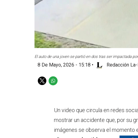
El auto de una joven se partió en dos tras ser impactada p
8 De Mayo, 2026 - 15:18
•
Redacción La-
T
W
w
h
i
a
t
t
t
s
Un video que circula en redes socia
e
a
mostrar un accidente que, por su gr
r
p
p
imágenes se observa el momento ex