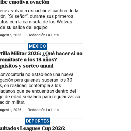
ibe emotiva ovación
énez volvió a escuchar el cántico de la
ción, “Sí señor”, durante sus primeros
utos con la camiseta de los Wolves
de su salida del equipo.
·
 agosto, 2026
Redacción La-Lista
MÉXICO
tilla Militar 2026: ¿Qué hacer si no
tramitaste a los 18 años?
uisitos y sorteo anual
convocatoria no establece una nueva
igación para quienes superan los 30
s, en realidad, contempla a los
dadanos que se encuentran dentro del
go de edad señalado para regularizar su
ación militar.
·
 agosto, 2026
Redacción La-Lista
DEPORTES
ultados Leagues Cup 2026: