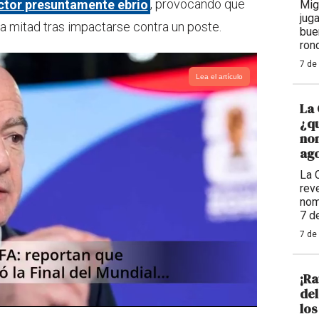
tor presuntamente ebrio
, provocando que
Mig
jug
 la mitad tras impactarse contra un poste.
bue
ron
7 de
Lea el artículo
La 
¿qu
nom
ago
La 
reve
nom
7 d
7 de
¡Ra
de
los