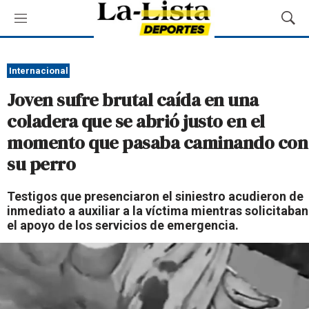
M
M
e
o
n
s
ú
t
Internacional
r
Joven sufre brutal caída en una
a
r
coladera que se abrió justo en el
B
momento que pasaba caminando con
ú
s
su perro
q
u
Testigos que presenciaron el siniestro acudieron de
e
inmediato a auxiliar a la víctima mientras solicitaban
d
el apoyo de los servicios de emergencia.
a