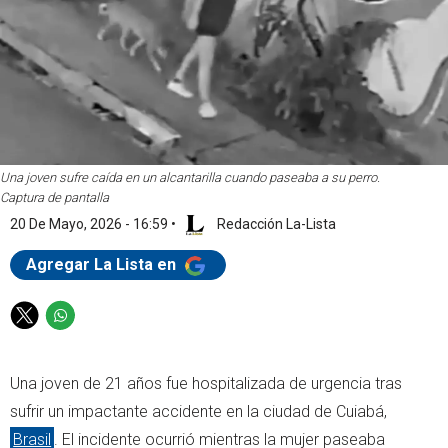
Una joven sufre caída en un alcantarilla cuando paseaba a su perro.
Captura de pantalla
20 De Mayo, 2026 - 16:59
•
Redacción La-Lista
Agregar La Lista en
T
W
w
h
i
a
Una joven de 21 años fue hospitalizada de urgencia tras
t
t
t
s
sufrir un impactante accidente en la ciudad de Cuiabá,
e
a
Brasil
. El incidente ocurrió mientras la mujer paseaba