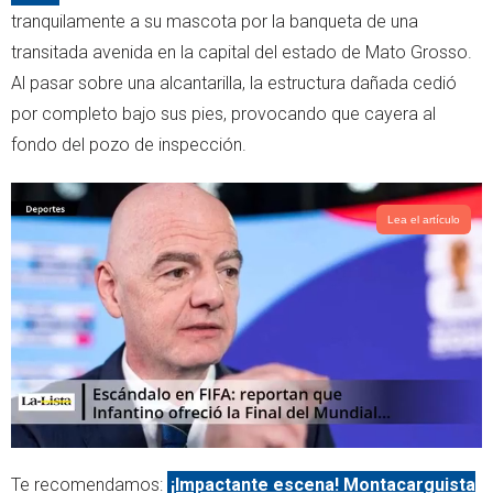
r
p
tranquilamente a su mascota por la banqueta de una
p
transitada avenida en la capital del estado de Mato Grosso.
Al pasar sobre una alcantarilla, la estructura dañada cedió
por completo bajo sus pies, provocando que cayera al
fondo del pozo de inspección.
Lea el artículo
Te recomendamos:
¡Impactante escena! Montacarguista