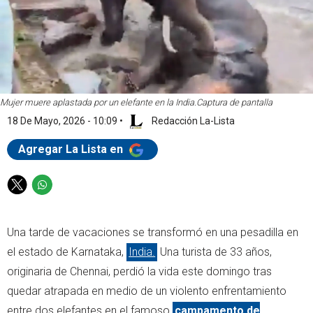
Mujer muere aplastada por un elefante en la India.
Captura de pantalla
18 De Mayo, 2026 - 10:09
•
Redacción La-Lista
Agregar La Lista en
T
W
w
h
i
a
Una tarde de vacaciones se transformó en una pesadilla en
t
t
t
s
el estado de Karnataka,
India.
Una turista de 33 años,
e
a
originaria de Chennai, perdió la vida este domingo tras
r
p
quedar atrapada en medio de un violento enfrentamiento
p
entre dos elefantes en el famoso
campamento de