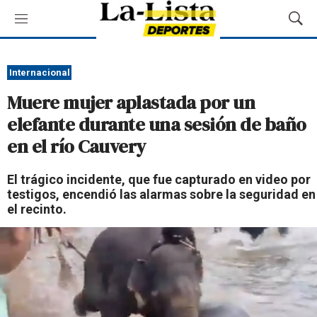
M
M
e
o
n
s
ú
t
Internacional
r
Muere mujer aplastada por un
a
r
elefante durante una sesión de baño
B
en el río Cauvery
ú
s
q
El trágico incidente, que fue capturado en video por
u
testigos, encendió las alarmas sobre la seguridad en
e
el recinto.
d
a