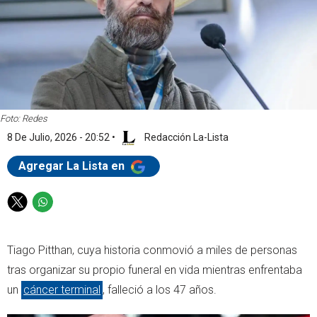
Foto: Redes
8 De Julio, 2026 - 20:52
•
Redacción La-Lista
Agregar La Lista en
T
W
w
h
i
a
Tiago Pitthan, cuya historia conmovió a miles de personas
t
t
t
s
tras organizar su propio funeral en vida mientras enfrentaba
e
a
un
cáncer terminal
, falleció a los 47 años.
r
p
p