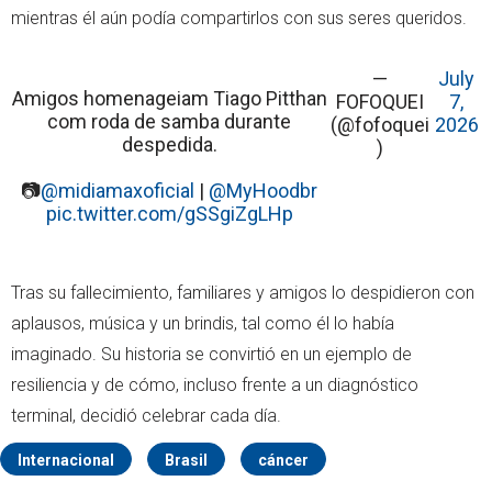
mientras él aún podía compartirlos con sus seres queridos.
—
July
Amigos homenageiam Tiago Pitthan
FOFOQUEI
7,
com roda de samba durante
(@fofoquei
2026
despedida.
)
📷
@midiamaxoficial
|
@MyHoodbr
pic.twitter.com/gSSgiZgLHp
Tras su fallecimiento, familiares y amigos lo despidieron con
aplausos, música y un brindis, tal como él lo había
imaginado. Su historia se convirtió en un ejemplo de
resiliencia y de cómo, incluso frente a un diagnóstico
terminal, decidió celebrar cada día.
Internacional
Brasil
cáncer