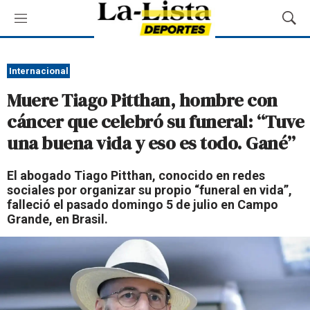
M
M
e
o
n
s
ú
t
Internacional
r
Muere Tiago Pitthan, hombre con
a
r
cáncer que celebró su funeral: “Tuve
B
una buena vida y eso es todo. Gané”
ú
s
q
El abogado Tiago Pitthan, conocido en redes
u
sociales por organizar su propio “funeral en vida”,
e
falleció el pasado domingo 5 de julio en Campo
d
Grande, en Brasil.
a