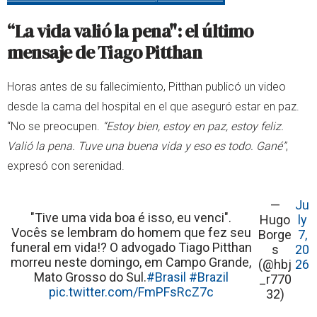
“La vida valió la pena": el último
mensaje de Tiago Pitthan
Horas antes de su fallecimiento, Pitthan publicó un video
desde la cama del hospital en el que aseguró estar en paz.
“No se preocupen.
“Estoy bien, estoy en paz, estoy feliz.
Valió la pena. Tuve una buena vida y eso es todo. Gané”
,
expresó con serenidad.
—
Ju
"Tive uma vida boa é isso, eu venci".
Hugo
ly
Vocês se lembram do homem que fez seu
Borge
7,
funeral em vida!? O advogado Tiago Pitthan
s
20
morreu neste domingo, em Campo Grande,
(@hbj
26
Mato Grosso do Sul.
#Brasil
#Brazil
_r770
pic.twitter.com/FmPFsRcZ7c
32)