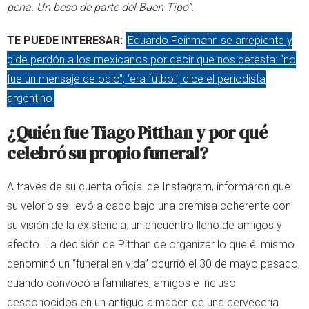
pena. Un beso de parte del Buen Tipo”.
TE PUEDE INTERESAR:
Eduardo Feinmann se arrepiente y
pide perdón a los mexicanos por decir que nos detesta: “no
fue un mensaje de odio"; ‘era futbol’, dice el periodista
argentino
¿Quién fue Tiago Pitthan y por qué
celebró su propio funeral?
A través de su cuenta oficial de Instagram, informaron que
su velorio se llevó a cabo bajo una premisa coherente con
su visión de la existencia: un encuentro lleno de amigos y
afecto. La decisión de Pitthan de organizar lo que él mismo
denominó un “funeral en vida” ocurrió el 30 de mayo pasado,
cuando convocó a familiares, amigos e incluso
desconocidos en un antiguo almacén de una cervecería