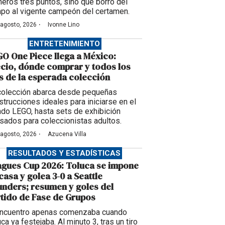
meros tres puntos, sino que borró del
po al vigente campeón del certamen.
·
 agosto, 2026
Ivonne Lino
ENTRETENIMIENTO
O One Piece llega a México:
cio, dónde comprar y todos los
s de la esperada colección
colección abarca desde pequeñas
strucciones ideales para iniciarse en el
do LEGO, hasta sets de exhibición
sados para coleccionistas adultos.
·
 agosto, 2026
Azucena Villa
RESULTADOS Y ESTADÍSTICAS
gues Cup 2026: Toluca se impone
casa y golea 3-0 a Seattle
nders; resumen y goles del
tido de Fase de Grupos
encuentro apenas comenzaba cuando
ca ya festejaba. Al minuto 3, tras un tiro