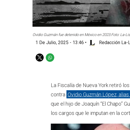
Ovidio Guzmán fue detenido en México en 2023.
Foto: La-Lis
1 De Julio, 2025 - 13:46
•
Redacción La-L
T
W
w
h
i
a
t
t
t
s
La Fiscalía de Nueva York retiró lo
e
a
contra
Ovidio Guzmán López, alias 
r
p
p
que el hijo de Joaquín “El Chapo” 
los cargos que le imputan en la corte