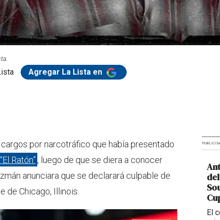
ta.
ista
Agregar La Lista en
s cargos por narcotráfico que había presentado
PUBLICID
“El Ratón”
, luego de que se diera a conocer
Ant
Guzmán anunciara que se declarará culpable de
del
So
 de Chicago, Illinois.
Cup
El 