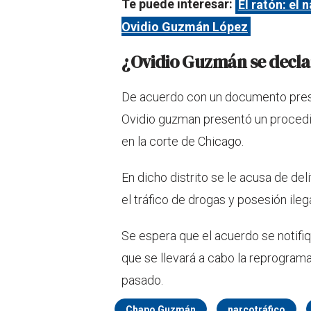
Te puede interesar:
El ratón: el
Ovidio Guzmán López
¿Ovidio Guzmán se decla
De acuerdo con un documento prese
Ovidio guzman presentó un procedim
en la corte de Chicago.
En dicho distrito se le acusa de de
el tráfico de drogas y posesión ile
Se espera que el acuerdo se notifiq
que se llevará a cabo la reprogram
pasado.
Chapo Guzmán
narcotráfico