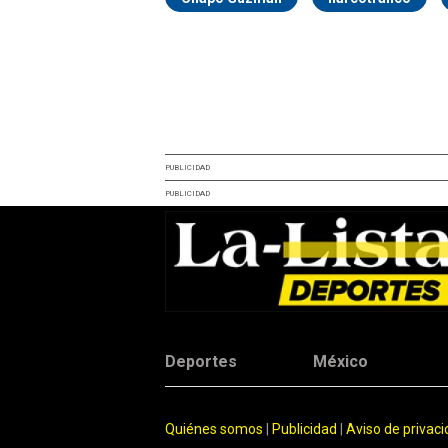
PUBLICIDAD
PUBLICIDAD
Deportes
México
Quiénes somos
|
Publicidad
|
Aviso de privac