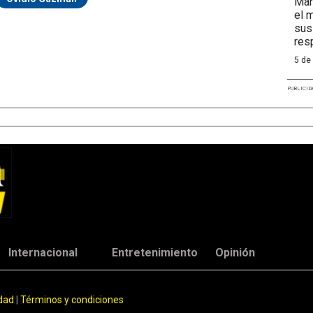
Mar
el 
sus
res
5 de
PUBLICID
Internacional
Entretenimiento
Opinión
idad
|
Términos y condiciones