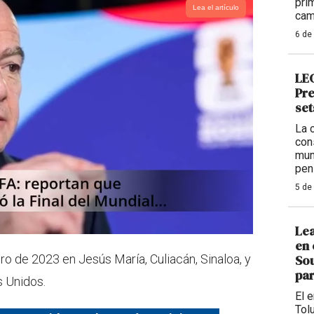
pri
Lea el artículo
cam
6 de
LEG
Pre
set
La 
con
mun
pen
5 de
Lea
en 
Sou
 de 2023 en Jesús María, Culiacán, Sinaloa, y
par
s Unidos.
El 
Tolu