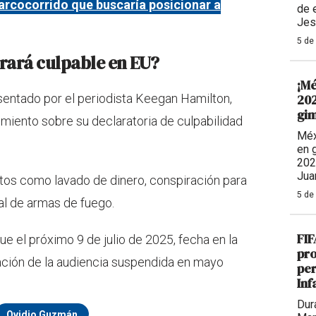
 narcocorrido que buscaría posicionar a
de 
Jes
5 de
rará culpable en EU?
¡Mé
202
ntado por el periodista Keegan Hamilton,
gim
iento sobre su declaratoria de culpabilidad
Méx
en 
202
Jua
litos como lavado de dinero, conspiración para
5 de
gal de armas de fuego.
FIF
ue el próximo 9 de julio de 2025, fecha en la
pro
ación de la audiencia suspendida en mayo
per
Inf
Dur
Ovidio Guzmán