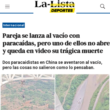
M
M
e
o
n
s
ú
t
Internacional
r
Pareja se lanza al vacío con
a
r
paracaídas, pero uno de ellos no abre
B
y queda en video su trágica muerte
ú
s
q
Dos paracaidistas en China se aventaron al vacío,
u
pero las cosas no salieron como lo pensaban.
e
d
a