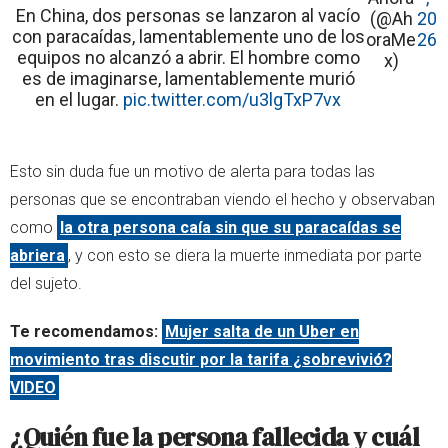
En China, dos personas se lanzaron al vacío
(@Ah
20
con paracaídas, lamentablemente uno de los
oraMe
26
equipos no alcanzó a abrir. El hombre como
x)
es de imaginarse, lamentablemente murió
en el lugar.
pic.twitter.com/u3lgTxP7vx
Esto sin duda fue un motivo de alerta para todas las
personas que se encontraban viendo el hecho y observaban
como
la otra persona caía sin que su paracaídas se
abriera
, y con esto se diera la muerte inmediata por parte
del sujeto.
Te recomendamos:
Mujer salta de un Uber en
movimiento tras discutir por la tarifa ¿sobrevivió?
VIDEO
¿Quién fue la persona fallecida y cuál