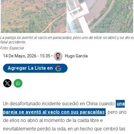
La pareja se aventó al vacío en paracaídas, pero uno de ellos no abrió y se dio el
fatal accidente.
Foto: Especial
14 De Mayo, 2026 - 15:35
•
Hugo García
Agregar La Lista en
T
W
w
h
i
a
Un desafortunado incidente sucedió en China cuando
una
t
t
t
s
pareja se aventó al vacío con sus paracaídas
, pero uno
e
a
de ellos no abrió al momento de la caída libre e
r
p
inevitablemente perdió la vida, en un hecho que cimbró las
p